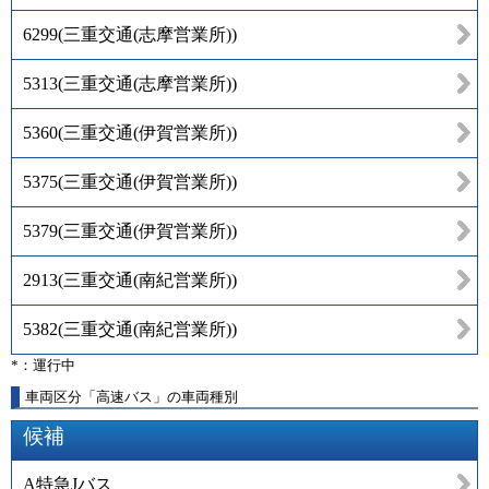
6299
(
三重交通(志摩営業所)
)
5313
(
三重交通(志摩営業所)
)
5360
(
三重交通(伊賀営業所)
)
5375
(
三重交通(伊賀営業所)
)
5379
(
三重交通(伊賀営業所)
)
2913
(
三重交通(南紀営業所)
)
5382
(
三重交通(南紀営業所)
)
*：運行中
車両区分「高速バス」の車両種別
候補
A特急Jバス