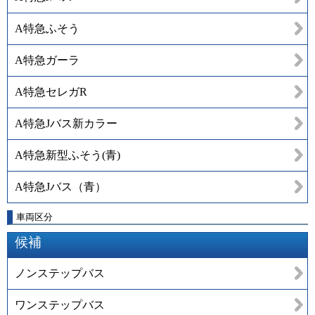
A特急ふそう
A特急ガーラ
A特急セレガR
A特急Jバス新カラー
A特急新型ふそう(青)
A特急Jバス（青）
車両区分
候補
ノンステップバス
ワンステップバス