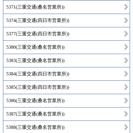
5371
(
三重交通(桑名営業所)
)
5374
(
三重交通(四日市営業所)
)
5377
(
三重交通(四日市営業所)
)
5380
(
三重交通(桑名営業所)
)
5383
(
三重交通(桑名営業所)
)
5384
(
三重交通(四日市営業所)
)
5385
(
三重交通(四日市営業所)
)
5386
(
三重交通(桑名営業所)
)
5387
(
三重交通(桑名営業所)
)
5388
(
三重交通(桑名営業所)
)