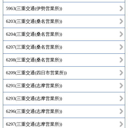
5963
(
三重交通(伊勢営業所)
)
6203
(
三重交通(桑名営業所)
)
6204
(
三重交通(桑名営業所)
)
6207
(
三重交通(桑名営業所)
)
6208
(
三重交通(桑名営業所)
)
6209
(
三重交通(四日市営業所)
)
6291
(
三重交通(志摩営業所)
)
6293
(
三重交通(志摩営業所)
)
6296
(
三重交通(志摩営業所)
)
6297
(
三重交通(志摩営業所)
)