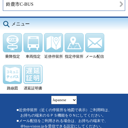
鈴鹿市C-BUS
メニュー
乗降指定
車両指定
近傍停留所
指定停留所
メール配信
路線図
遅延証明書
■近傍停留所（近くの停留所を地図で表示）ご利用時は、
お持ちの端末のＧＰＳ機能をＯＮにしてください。
■メール配信をご利用される場合は、お持ちの端末で、
＠bus-vision.jpを受信できる設定にしてください。