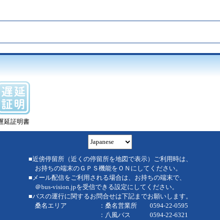
遅延証明書
■近傍停留所（近くの停留所を地図で表示）ご利用時は、
お持ちの端末のＧＰＳ機能をＯＮにしてください。
■メール配信をご利用される場合は、お持ちの端末で、
＠bus-vision.jpを受信できる設定にしてください。
■バスの運行に関するお問合せは下記までお願いします。
桑名エリア ：桑名営業所 0594-22-0595
：八風バス 0594-22-6321