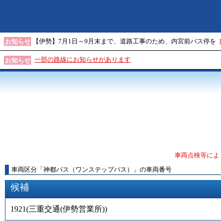
【伊勢】7月1日～9月末まで、道路工事のため、内宮前バス停を
お知らせ
一部の路線にお知らせがあります
お知らせ
車両点検等によ
車両区分
「
神都バス（ワンステップバス）
」
の車両番号
候補
1921
(
三重交通(伊勢営業所)
)