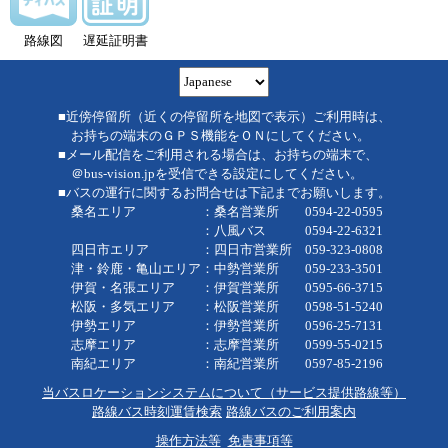
路線図
遅延証明書
■近傍停留所（近くの停留所を地図で表示）ご利用時は、
お持ちの端末のＧＰＳ機能をＯＮにしてください。
■メール配信をご利用される場合は、お持ちの端末で、
＠bus-vision.jpを受信できる設定にしてください。
■バスの運行に関するお問合せは下記までお願いします。
桑名エリア ：桑名営業所 0594-22-0595
：八風バス 0594-22-6321
四日市エリア ：四日市営業所 059-323-0808
津・鈴鹿・亀山エリア：中勢営業所 059-233-3501
伊賀・名張エリア ：伊賀営業所 0595-66-3715
松阪・多気エリア ：松阪営業所 0598-51-5240
伊勢エリア ：伊勢営業所 0596-25-7131
志摩エリア ：志摩営業所 0599-55-0215
南紀エリア ：南紀営業所 0597-85-2196
当バスロケーションシステムについて（サービス提供路線等）
路線バス時刻運賃検索
路線バスのご利用案内
操作方法等
免責事項等