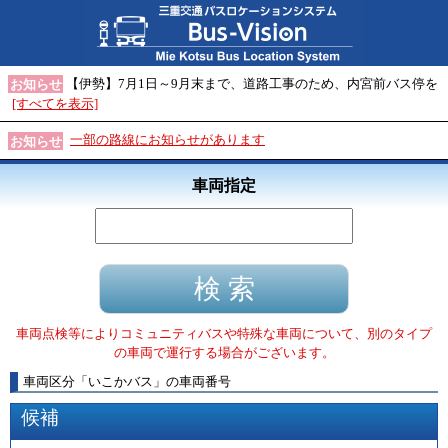
【伊勢】7月1日～9月末まで、道路工事のため、内宮前バス停を
お知らせ
[すべてを表示]
一部の路線にお知らせがあります
お知らせ
車両指定
車両点検等によりコミュニティバスや特殊な車両について、別のタイプ
の車両で運行する場合がございます。
車両区分
「
いこかバス
」
の車両番号
候補