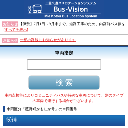
【伊勢】7月1日～9月末まで、道路工事のため、内宮前バス停を
お知らせ
[すべてを表示]
一部の路線にお知らせがあります
お知らせ
車両指定
車両点検等によりコミュニティバスや特殊な車両について、別のタイプ
の車両で運行する場合がございます。
車両区分
「
菰野町かもしか号
」
の車両番号
候補