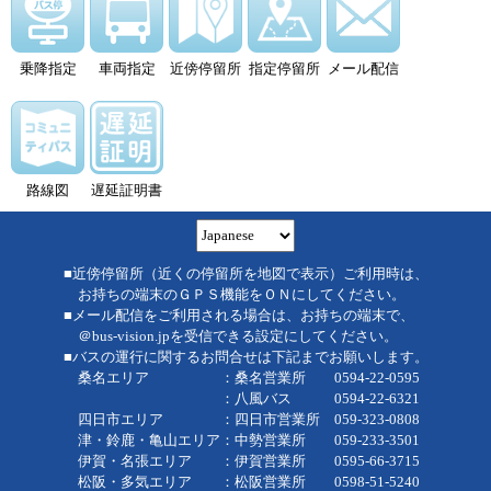
乗降指定
車両指定
近傍停留所
指定停留所
メール配信
路線図
遅延証明書
■近傍停留所（近くの停留所を地図で表示）ご利用時は、
お持ちの端末のＧＰＳ機能をＯＮにしてください。
■メール配信をご利用される場合は、お持ちの端末で、
＠bus-vision.jpを受信できる設定にしてください。
■バスの運行に関するお問合せは下記までお願いします。
桑名エリア ：桑名営業所 0594-22-0595
：八風バス 0594-22-6321
四日市エリア ：四日市営業所 059-323-0808
津・鈴鹿・亀山エリア：中勢営業所 059-233-3501
伊賀・名張エリア ：伊賀営業所 0595-66-3715
松阪・多気エリア ：松阪営業所 0598-51-5240