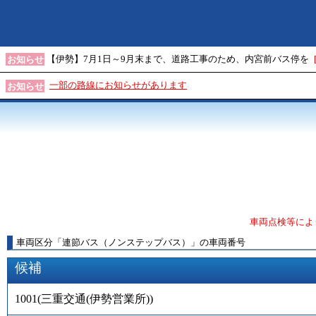
【伊勢】7月1日～9月末まで、道路工事のため、内宮前バス停を
お知らせ
一部の路線にお知らせがあります
お知らせ
車両点検等によ
車両区分
「
連節バス（ノンステップバス）
」
の車両番号
候補
1001
(
三重交通(伊勢営業所)
)