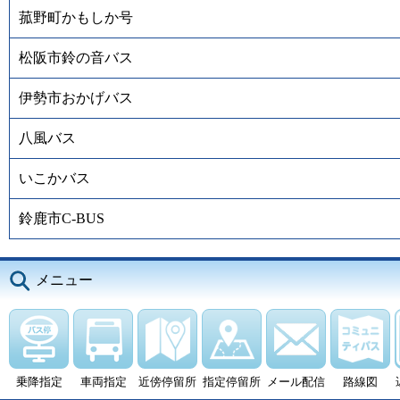
菰野町かもしか号
松阪市鈴の音バス
伊勢市おかげバス
八風バス
いこかバス
鈴鹿市C-BUS
メニュー
乗降指定
車両指定
近傍停留所
指定停留所
メール配信
路線図