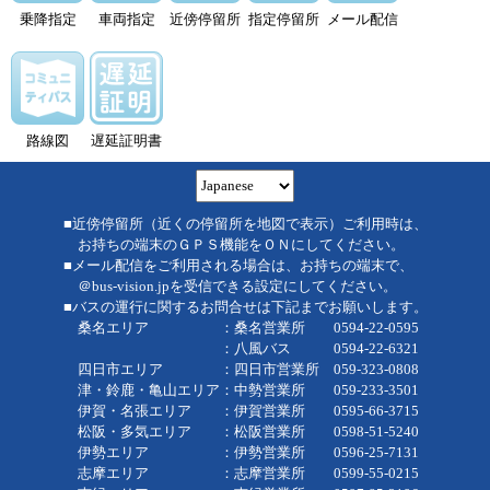
乗降指定
車両指定
近傍停留所
指定停留所
メール配信
路線図
遅延証明書
■近傍停留所（近くの停留所を地図で表示）ご利用時は、
お持ちの端末のＧＰＳ機能をＯＮにしてください。
■メール配信をご利用される場合は、お持ちの端末で、
＠bus-vision.jpを受信できる設定にしてください。
■バスの運行に関するお問合せは下記までお願いします。
桑名エリア ：桑名営業所 0594-22-0595
：八風バス 0594-22-6321
四日市エリア ：四日市営業所 059-323-0808
津・鈴鹿・亀山エリア：中勢営業所 059-233-3501
伊賀・名張エリア ：伊賀営業所 0595-66-3715
松阪・多気エリア ：松阪営業所 0598-51-5240
伊勢エリア ：伊勢営業所 0596-25-7131
志摩エリア ：志摩営業所 0599-55-0215