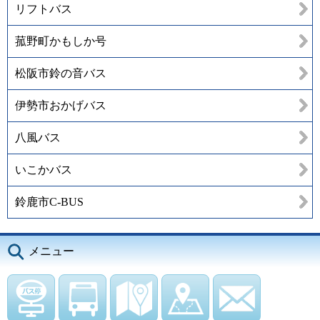
リフトバス
菰野町かもしか号
松阪市鈴の音バス
伊勢市おかげバス
八風バス
いこかバス
鈴鹿市C-BUS
メニュー