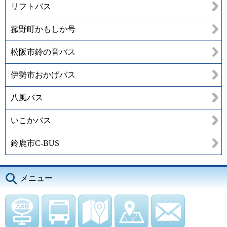
リフトバス
菰野町かもしか号
松阪市鈴の音バス
伊勢市おかげバス
八風バス
いこかバス
鈴鹿市C-BUS
メニュー