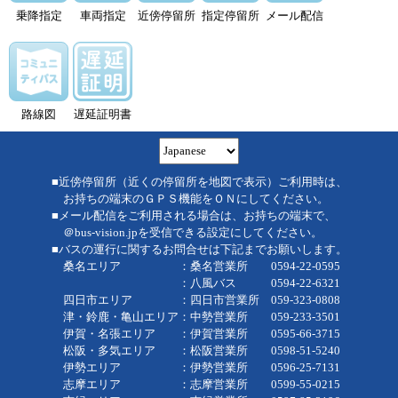
乗降指定
車両指定
近傍停留所
指定停留所
メール配信
路線図
遅延証明書
■近傍停留所（近くの停留所を地図で表示）ご利用時は、
お持ちの端末のＧＰＳ機能をＯＮにしてください。
■メール配信をご利用される場合は、お持ちの端末で、
＠bus-vision.jpを受信できる設定にしてください。
■バスの運行に関するお問合せは下記までお願いします。
桑名エリア ：桑名営業所 0594-22-0595
：八風バス 0594-22-6321
四日市エリア ：四日市営業所 059-323-0808
津・鈴鹿・亀山エリア：中勢営業所 059-233-3501
伊賀・名張エリア ：伊賀営業所 0595-66-3715
松阪・多気エリア ：松阪営業所 0598-51-5240
伊勢エリア ：伊勢営業所 0596-25-7131
志摩エリア ：志摩営業所 0599-55-0215