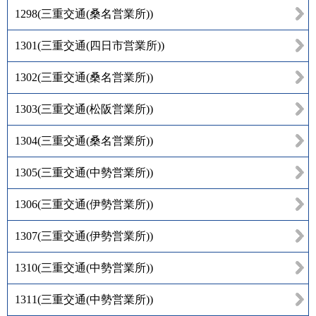
1298
(
三重交通(桑名営業所)
)
1301
(
三重交通(四日市営業所)
)
1302
(
三重交通(桑名営業所)
)
1303
(
三重交通(松阪営業所)
)
1304
(
三重交通(桑名営業所)
)
1305
(
三重交通(中勢営業所)
)
1306
(
三重交通(伊勢営業所)
)
1307
(
三重交通(伊勢営業所)
)
1310
(
三重交通(中勢営業所)
)
1311
(
三重交通(中勢営業所)
)