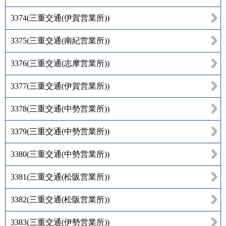
3374
(
三重交通(伊賀営業所)
)
3375
(
三重交通(南紀営業所)
)
3376
(
三重交通(志摩営業所)
)
3377
(
三重交通(伊賀営業所)
)
3378
(
三重交通(中勢営業所)
)
3379
(
三重交通(中勢営業所)
)
3380
(
三重交通(中勢営業所)
)
3381
(
三重交通(松阪営業所)
)
3382
(
三重交通(松阪営業所)
)
3383
(
三重交通(伊勢営業所)
)