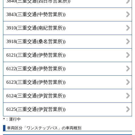
3840
(
三重交通(四日市営業所)
)
3843
(
三重交通(中勢営業所)
)
3910
(
三重交通(南紀営業所)
)
3918
(
三重交通(桑名営業所)
)
6121
(
三重交通(伊勢営業所)
)
6122
(
三重交通(伊勢営業所)
)
6123
(
三重交通(伊勢営業所)
)
6124
(
三重交通(伊賀営業所)
)
6125
(
三重交通(伊賀営業所)
)
*：運行中
車両区分「ワンステップバス」の車両種別