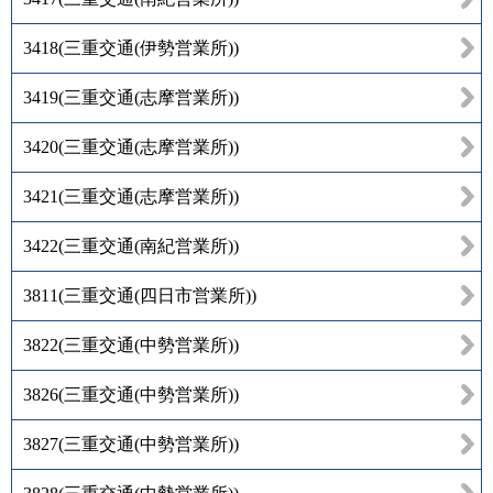
3418
(
三重交通(伊勢営業所)
)
3419
(
三重交通(志摩営業所)
)
3420
(
三重交通(志摩営業所)
)
3421
(
三重交通(志摩営業所)
)
3422
(
三重交通(南紀営業所)
)
3811
(
三重交通(四日市営業所)
)
3822
(
三重交通(中勢営業所)
)
3826
(
三重交通(中勢営業所)
)
3827
(
三重交通(中勢営業所)
)