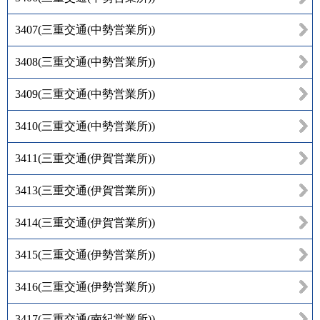
3407
(
三重交通(中勢営業所)
)
3408
(
三重交通(中勢営業所)
)
3409
(
三重交通(中勢営業所)
)
3410
(
三重交通(中勢営業所)
)
3411
(
三重交通(伊賀営業所)
)
3413
(
三重交通(伊賀営業所)
)
3414
(
三重交通(伊賀営業所)
)
3415
(
三重交通(伊勢営業所)
)
3416
(
三重交通(伊勢営業所)
)
3417
(
三重交通(南紀営業所)
)