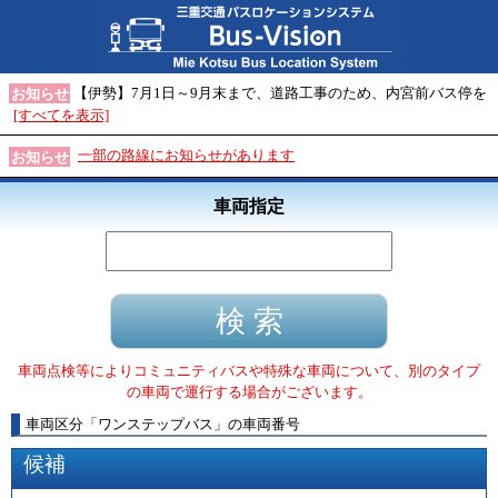
【伊勢】7月1日～9月末まで、道路工事のため、内宮前バス停を
お知らせ
[すべてを表示]
一部の路線にお知らせがあります
お知らせ
車両指定
車両点検等によりコミュニティバスや特殊な車両について、別のタイプ
の車両で運行する場合がございます。
車両区分
「
ワンステップバス
」
の車両番号
候補