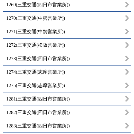
1269
(
三重交通(四日市営業所)
)
1270
(
三重交通(中勢営業所)
)
1271
(
三重交通(中勢営業所)
)
1272
(
三重交通(松阪営業所)
)
1273
(
三重交通(四日市営業所)
)
1274
(
三重交通(志摩営業所)
)
1275
(
三重交通(志摩営業所)
)
1281
(
三重交通(四日市営業所)
)
1282
(
三重交通(四日市営業所)
)
1283
(
三重交通(四日市営業所)
)