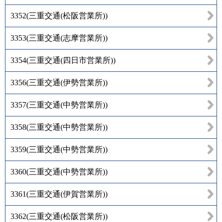
3352
(
三重交通(松阪営業所)
)
3353
(
三重交通(志摩営業所)
)
3354
(
三重交通(四日市営業所)
)
3356
(
三重交通(伊勢営業所)
)
3357
(
三重交通(中勢営業所)
)
3358
(
三重交通(中勢営業所)
)
3359
(
三重交通(中勢営業所)
)
3360
(
三重交通(中勢営業所)
)
3361
(
三重交通(伊賀営業所)
)
3362
(
三重交通(松阪営業所)
)