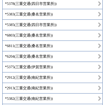
*5378
(
三重交通(四日市営業所)
)
*5383
(
三重交通(桑名営業所)
)
*5385
(
三重交通(四日市営業所)
)
*6803
(
三重交通(桑名営業所)
)
*6811
(
三重交通(桑名営業所)
)
*6204
(
三重交通(桑名営業所)
)
*5375
(
三重交通(伊賀営業所)
)
*2912
(
三重交通(南紀営業所)
)
*2913
(
三重交通(南紀営業所)
)
*5382
(
三重交通(南紀営業所)
)