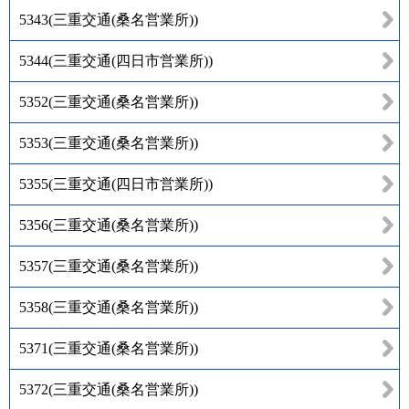
5343
(
三重交通(桑名営業所)
)
5344
(
三重交通(四日市営業所)
)
5352
(
三重交通(桑名営業所)
)
5353
(
三重交通(桑名営業所)
)
5355
(
三重交通(四日市営業所)
)
5356
(
三重交通(桑名営業所)
)
5357
(
三重交通(桑名営業所)
)
5358
(
三重交通(桑名営業所)
)
5371
(
三重交通(桑名営業所)
)
5372
(
三重交通(桑名営業所)
)