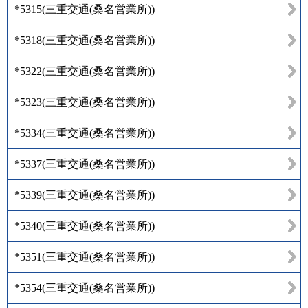
*5315
(
三重交通(桑名営業所)
)
*5318
(
三重交通(桑名営業所)
)
*5322
(
三重交通(桑名営業所)
)
*5323
(
三重交通(桑名営業所)
)
*5334
(
三重交通(桑名営業所)
)
*5337
(
三重交通(桑名営業所)
)
*5339
(
三重交通(桑名営業所)
)
*5340
(
三重交通(桑名営業所)
)
*5351
(
三重交通(桑名営業所)
)
*5354
(
三重交通(桑名営業所)
)