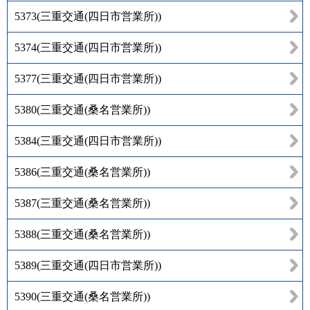
5373
(
三重交通(四日市営業所)
)
5374
(
三重交通(四日市営業所)
)
5377
(
三重交通(四日市営業所)
)
5380
(
三重交通(桑名営業所)
)
5384
(
三重交通(四日市営業所)
)
5386
(
三重交通(桑名営業所)
)
5387
(
三重交通(桑名営業所)
)
5388
(
三重交通(桑名営業所)
)
5389
(
三重交通(四日市営業所)
)
5390
(
三重交通(桑名営業所)
)