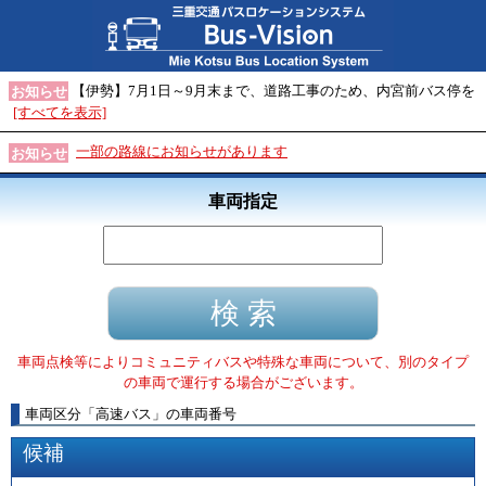
【伊勢】7月1日～9月末まで、道路工事のため、内宮前バス停を
お知らせ
[すべてを表示]
一部の路線にお知らせがあります
お知らせ
車両指定
車両点検等によりコミュニティバスや特殊な車両について、別のタイプ
の車両で運行する場合がございます。
車両区分
「
高速バス
」
の車両番号
候補