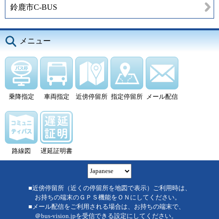
鈴鹿市C-BUS
メニュー
乗降指定
車両指定
近傍停留所
指定停留所
メール配信
路線図
遅延証明書
■近傍停留所（近くの停留所を地図で表示）ご利用時は、
お持ちの端末のＧＰＳ機能をＯＮにしてください。
■メール配信をご利用される場合は、お持ちの端末で、
＠bus-vision.jpを受信できる設定にしてください。