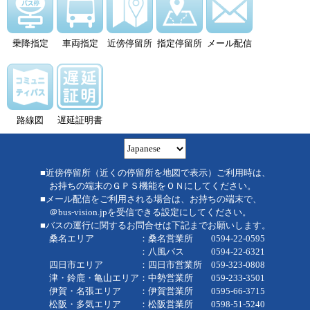
乗降指定
車両指定
近傍停留所
指定停留所
メール配信
路線図
遅延証明書
■近傍停留所（近くの停留所を地図で表示）ご利用時は、
お持ちの端末のＧＰＳ機能をＯＮにしてください。
■メール配信をご利用される場合は、お持ちの端末で、
＠bus-vision.jpを受信できる設定にしてください。
■バスの運行に関するお問合せは下記までお願いします。
桑名エリア ：桑名営業所 0594-22-0595
：八風バス 0594-22-6321
四日市エリア ：四日市営業所 059-323-0808
津・鈴鹿・亀山エリア：中勢営業所 059-233-3501
伊賀・名張エリア ：伊賀営業所 0595-66-3715
松阪・多気エリア ：松阪営業所 0598-51-5240