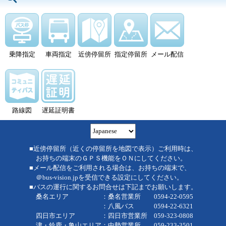
乗降指定
車両指定
近傍停留所
指定停留所
メール配信
路線図
遅延証明書
■近傍停留所（近くの停留所を地図で表示）ご利用時は、
お持ちの端末のＧＰＳ機能をＯＮにしてください。
■メール配信をご利用される場合は、お持ちの端末で、
＠bus-vision.jpを受信できる設定にしてください。
■バスの運行に関するお問合せは下記までお願いします。
桑名エリア ：桑名営業所 0594-22-0595
：八風バス 0594-22-6321
四日市エリア ：四日市営業所 059-323-0808
津・鈴鹿・亀山エリア：中勢営業所 059-233-3501