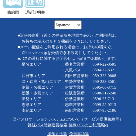
路線図
遅延証明書
■近傍停留所（近くの停留所を地図で表示）ご利用時は、
お持ちの端末のＧＰＳ機能をＯＮにしてください。
■メール配信をご利用される場合は、お持ちの端末で、
＠bus-vision.jpを受信できる設定にしてください。
■バスの運行に関するお問合せは下記までお願いします。
桑名エリア ：桑名営業所 0594-22-0595
：八風バス 0594-22-6321
四日市エリア ：四日市営業所 059-323-0808
津・鈴鹿・亀山エリア：中勢営業所 059-233-3501
伊賀・名張エリア ：伊賀営業所 0595-66-3715
松阪・多気エリア ：松阪営業所 0598-51-5240
伊勢エリア ：伊勢営業所 0596-25-7131
志摩エリア ：志摩営業所 0599-55-0215
南紀エリア ：南紀営業所 0597-85-2196
当バスロケーションシステムについて（サービス提供路線等）
路線バス時刻運賃検索
路線バスのご利用案内
操作方法等
免責事項等