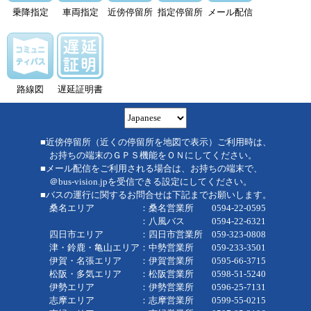
乗降指定
車両指定
近傍停留所
指定停留所
メール配信
路線図
遅延証明書
■近傍停留所（近くの停留所を地図で表示）ご利用時は、
お持ちの端末のＧＰＳ機能をＯＮにしてください。
■メール配信をご利用される場合は、お持ちの端末で、
＠bus-vision.jpを受信できる設定にしてください。
■バスの運行に関するお問合せは下記までお願いします。
桑名エリア ：桑名営業所 0594-22-0595
：八風バス 0594-22-6321
四日市エリア ：四日市営業所 059-323-0808
津・鈴鹿・亀山エリア：中勢営業所 059-233-3501
伊賀・名張エリア ：伊賀営業所 0595-66-3715
松阪・多気エリア ：松阪営業所 0598-51-5240
伊勢エリア ：伊勢営業所 0596-25-7131
志摩エリア ：志摩営業所 0599-55-0215