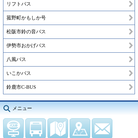
リフトバス
菰野町かもしか号
松阪市鈴の音バス
伊勢市おかげバス
八風バス
いこかバス
鈴鹿市C-BUS
メニュー