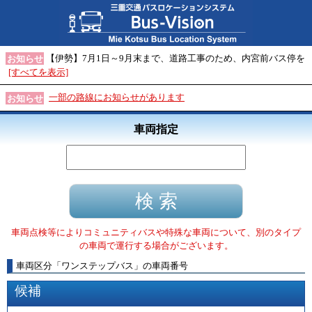
【伊勢】7月1日～9月末まで、道路工事のため、内宮前バス停を
お知らせ
[すべてを表示]
一部の路線にお知らせがあります
お知らせ
車両指定
車両点検等によりコミュニティバスや特殊な車両について、別のタイプ
の車両で運行する場合がございます。
車両区分
「
ワンステップバス
」
の車両番号
候補