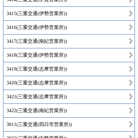
3415
(
三重交通(伊勢営業所)
)
3416
(
三重交通(伊勢営業所)
)
3417
(
三重交通(南紀営業所)
)
3418
(
三重交通(伊勢営業所)
)
3419
(
三重交通(志摩営業所)
)
3420
(
三重交通(志摩営業所)
)
3421
(
三重交通(志摩営業所)
)
3422
(
三重交通(南紀営業所)
)
3811
(
三重交通(四日市営業所)
)