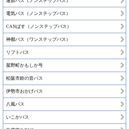
連節バス（ノンステップバス）
電気バス（ノンステップバス）
CANばす（ノンステップバス）
神都バス（ワンステップバス）
リフトバス
菰野町かもしか号
松阪市鈴の音バス
伊勢市おかげバス
八風バス
いこかバス