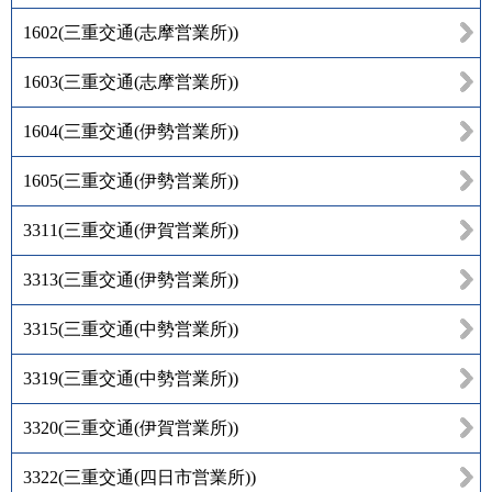
1602
(
三重交通(志摩営業所)
)
1603
(
三重交通(志摩営業所)
)
1604
(
三重交通(伊勢営業所)
)
1605
(
三重交通(伊勢営業所)
)
3311
(
三重交通(伊賀営業所)
)
3313
(
三重交通(伊勢営業所)
)
3315
(
三重交通(中勢営業所)
)
3319
(
三重交通(中勢営業所)
)
3320
(
三重交通(伊賀営業所)
)
3322
(
三重交通(四日市営業所)
)