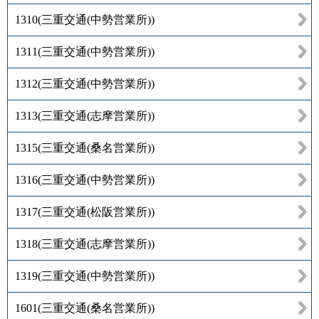
1310
(
三重交通(中勢営業所)
)
1311
(
三重交通(中勢営業所)
)
1312
(
三重交通(中勢営業所)
)
1313
(
三重交通(志摩営業所)
)
1315
(
三重交通(桑名営業所)
)
1316
(
三重交通(中勢営業所)
)
1317
(
三重交通(松阪営業所)
)
1318
(
三重交通(志摩営業所)
)
1319
(
三重交通(中勢営業所)
)
1601
(
三重交通(桑名営業所)
)