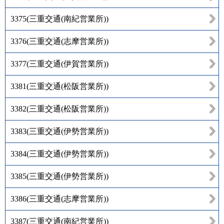
3375
(
三重交通(南紀営業所)
)
3376
(
三重交通(志摩営業所)
)
3377
(
三重交通(伊賀営業所)
)
3381
(
三重交通(松阪営業所)
)
3382
(
三重交通(松阪営業所)
)
3383
(
三重交通(伊勢営業所)
)
3384
(
三重交通(伊勢営業所)
)
3385
(
三重交通(伊勢営業所)
)
3386
(
三重交通(志摩営業所)
)
3387
(
三重交通(南紀営業所)
)