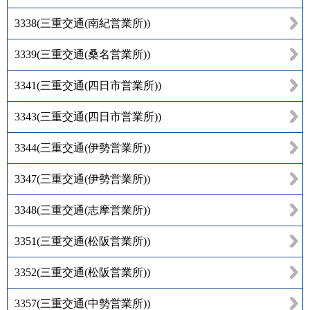
3338
(
三重交通(南紀営業所)
)
3339
(
三重交通(桑名営業所)
)
3341
(
三重交通(四日市営業所)
)
3343
(
三重交通(四日市営業所)
)
3344
(
三重交通(伊勢営業所)
)
3347
(
三重交通(伊勢営業所)
)
3348
(
三重交通(志摩営業所)
)
3351
(
三重交通(松阪営業所)
)
3352
(
三重交通(松阪営業所)
)
3357
(
三重交通(中勢営業所)
)