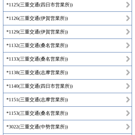
*1125
(
三重交通(四日市営業所)
)
*1126
(
三重交通(伊賀営業所)
)
*1129
(
三重交通(伊賀営業所)
)
*1132
(
三重交通(桑名営業所)
)
*1133
(
三重交通(桑名営業所)
)
*1138
(
三重交通(志摩営業所)
)
*1140
(
三重交通(四日市営業所)
)
*1151
(
三重交通(志摩営業所)
)
*1153
(
三重交通(桑名営業所)
)
*3022
(
三重交通(中勢営業所)
)