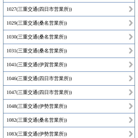
1027
(
三重交通(四日市営業所)
)
1029
(
三重交通(桑名営業所)
)
1030
(
三重交通(桑名営業所)
)
1031
(
三重交通(桑名営業所)
)
1041
(
三重交通(伊賀営業所)
)
1046
(
三重交通(四日市営業所)
)
1047
(
三重交通(四日市営業所)
)
1048
(
三重交通(伊勢営業所)
)
1082
(
三重交通(桑名営業所)
)
1083
(
三重交通(伊勢営業所)
)