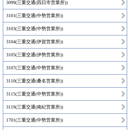
3099
(
三重交通(四日市営業所)
)
3101
(
三重交通(中勢営業所)
)
3103
(
三重交通(中勢営業所)
)
3104
(
三重交通(伊賀営業所)
)
3105
(
三重交通(伊勢営業所)
)
3107
(
三重交通(中勢営業所)
)
3110
(
三重交通(桑名営業所)
)
3115
(
三重交通(中勢営業所)
)
3119
(
三重交通(南紀営業所)
)
1701
(
三重交通(中勢営業所)
)