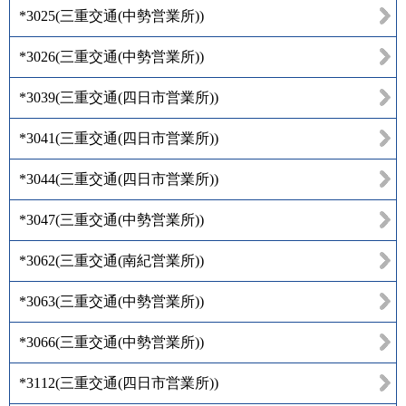
*3025
(
三重交通(中勢営業所)
)
*3026
(
三重交通(中勢営業所)
)
*3039
(
三重交通(四日市営業所)
)
*3041
(
三重交通(四日市営業所)
)
*3044
(
三重交通(四日市営業所)
)
*3047
(
三重交通(中勢営業所)
)
*3062
(
三重交通(南紀営業所)
)
*3063
(
三重交通(中勢営業所)
)
*3066
(
三重交通(中勢営業所)
)
*3112
(
三重交通(四日市営業所)
)