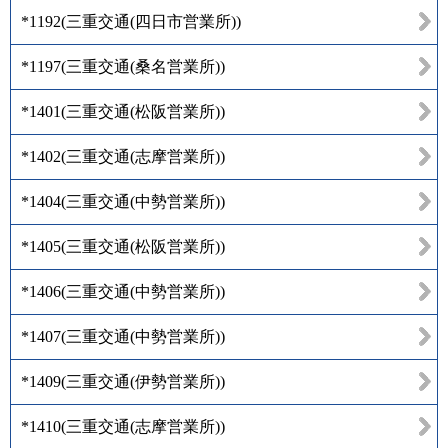
*1192
(
三重交通(四日市営業所)
)
*1197
(
三重交通(桑名営業所)
)
*1401
(
三重交通(松阪営業所)
)
*1402
(
三重交通(志摩営業所)
)
*1404
(
三重交通(中勢営業所)
)
*1405
(
三重交通(松阪営業所)
)
*1406
(
三重交通(中勢営業所)
)
*1407
(
三重交通(中勢営業所)
)
*1409
(
三重交通(伊勢営業所)
)
*1410
(
三重交通(志摩営業所)
)