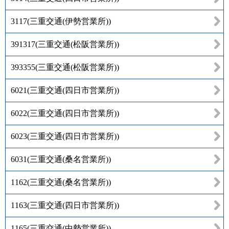
3117
(
三重交通(伊勢営業所)
)
391317
(
三重交通(松阪営業所)
)
393355
(
三重交通(松阪営業所)
)
6021
(
三重交通(四日市営業所)
)
6022
(
三重交通(四日市営業所)
)
6023
(
三重交通(四日市営業所)
)
6031
(
三重交通(桑名営業所)
)
1162
(
三重交通(桑名営業所)
)
1163
(
三重交通(四日市営業所)
)
1165
(
三重交通(中勢営業所)
)