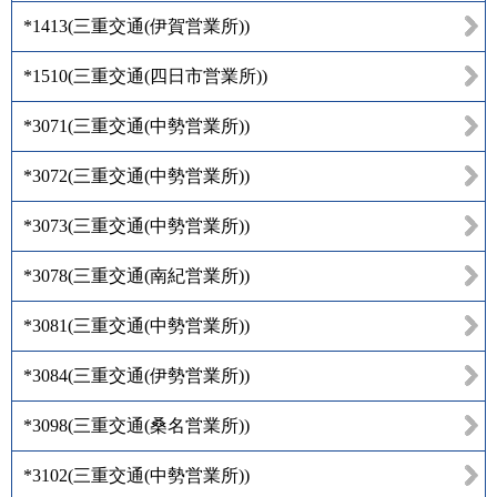
*1413
(
三重交通(伊賀営業所)
)
*1510
(
三重交通(四日市営業所)
)
*3071
(
三重交通(中勢営業所)
)
*3072
(
三重交通(中勢営業所)
)
*3073
(
三重交通(中勢営業所)
)
*3078
(
三重交通(南紀営業所)
)
*3081
(
三重交通(中勢営業所)
)
*3084
(
三重交通(伊勢営業所)
)
*3098
(
三重交通(桑名営業所)
)
*3102
(
三重交通(中勢営業所)
)