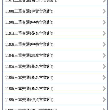
1187
(
三重交通(四日市営業所)
)
1188
(
三重交通(伊賀営業所)
)
1190
(
三重交通(中勢営業所)
)
1191
(
三重交通(桑名営業所)
)
1193
(
三重交通(中勢営業所)
)
1194
(
三重交通(志摩営業所)
)
1195
(
三重交通(桑名営業所)
)
1196
(
三重交通(桑名営業所)
)
1198
(
三重交通(桑名営業所)
)
1199
(
三重交通(伊賀営業所)
)