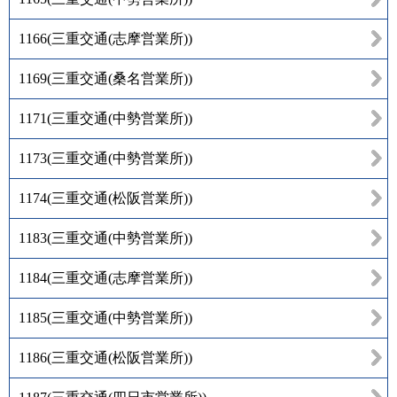
1166
(
三重交通(志摩営業所)
)
1169
(
三重交通(桑名営業所)
)
1171
(
三重交通(中勢営業所)
)
1173
(
三重交通(中勢営業所)
)
1174
(
三重交通(松阪営業所)
)
1183
(
三重交通(中勢営業所)
)
1184
(
三重交通(志摩営業所)
)
1185
(
三重交通(中勢営業所)
)
1186
(
三重交通(松阪営業所)
)