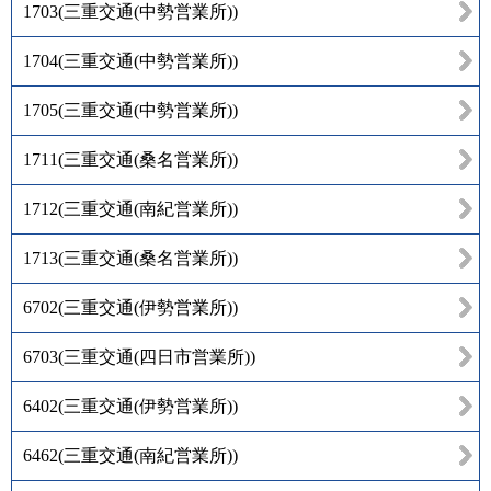
1703
(
三重交通(中勢営業所)
)
1704
(
三重交通(中勢営業所)
)
1705
(
三重交通(中勢営業所)
)
1711
(
三重交通(桑名営業所)
)
1712
(
三重交通(南紀営業所)
)
1713
(
三重交通(桑名営業所)
)
6702
(
三重交通(伊勢営業所)
)
6703
(
三重交通(四日市営業所)
)
6402
(
三重交通(伊勢営業所)
)
6462
(
三重交通(南紀営業所)
)