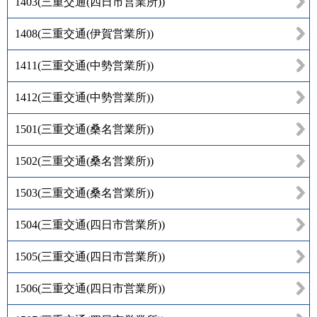
1403
(
三重交通(四日市営業所)
)
1408
(
三重交通(伊賀営業所)
)
1411
(
三重交通(中勢営業所)
)
1412
(
三重交通(中勢営業所)
)
1501
(
三重交通(桑名営業所)
)
1502
(
三重交通(桑名営業所)
)
1503
(
三重交通(桑名営業所)
)
1504
(
三重交通(四日市営業所)
)
1505
(
三重交通(四日市営業所)
)
1506
(
三重交通(四日市営業所)
)