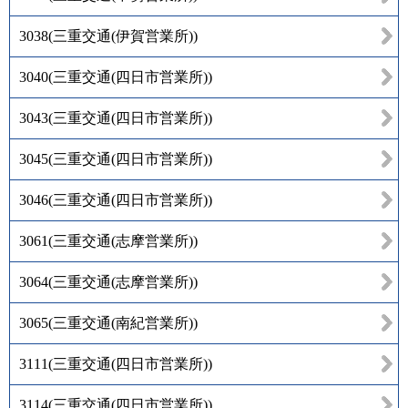
3038
(
三重交通(伊賀営業所)
)
3040
(
三重交通(四日市営業所)
)
3043
(
三重交通(四日市営業所)
)
3045
(
三重交通(四日市営業所)
)
3046
(
三重交通(四日市営業所)
)
3061
(
三重交通(志摩営業所)
)
3064
(
三重交通(志摩営業所)
)
3065
(
三重交通(南紀営業所)
)
3111
(
三重交通(四日市営業所)
)
3114
(
三重交通(四日市営業所)
)