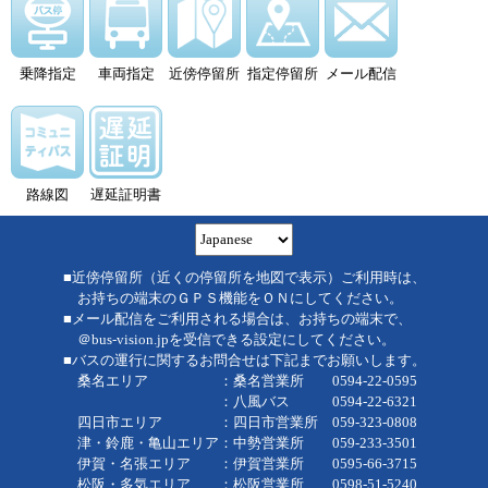
乗降指定
車両指定
近傍停留所
指定停留所
メール配信
路線図
遅延証明書
■近傍停留所（近くの停留所を地図で表示）ご利用時は、
お持ちの端末のＧＰＳ機能をＯＮにしてください。
■メール配信をご利用される場合は、お持ちの端末で、
＠bus-vision.jpを受信できる設定にしてください。
■バスの運行に関するお問合せは下記までお願いします。
桑名エリア ：桑名営業所 0594-22-0595
：八風バス 0594-22-6321
四日市エリア ：四日市営業所 059-323-0808
津・鈴鹿・亀山エリア：中勢営業所 059-233-3501
伊賀・名張エリア ：伊賀営業所 0595-66-3715
松阪・多気エリア ：松阪営業所 0598-51-5240