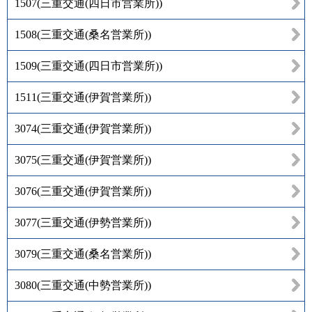
1507
(
三重交通(四日市営業所)
)
1508
(
三重交通(桑名営業所)
)
1509
(
三重交通(四日市営業所)
)
1511
(
三重交通(伊賀営業所)
)
3074
(
三重交通(伊賀営業所)
)
3075
(
三重交通(伊賀営業所)
)
3076
(
三重交通(伊賀営業所)
)
3077
(
三重交通(伊勢営業所)
)
3079
(
三重交通(桑名営業所)
)
3080
(
三重交通(中勢営業所)
)