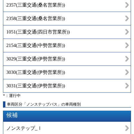
2357
(
三重交通(桑名営業所)
)
2358
(
三重交通(桑名営業所)
)
1051
(
三重交通(四日市営業所)
)
2154
(
三重交通(中勢営業所)
)
3029
(
三重交通(伊勢営業所)
)
3030
(
三重交通(伊勢営業所)
)
3031
(
三重交通(伊勢営業所)
)
*：運行中
車両区分「ノンステップバス」の車両種別
候補
ノンステップ_Ⅰ