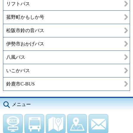
リフトバス
菰野町かもしか号
松阪市鈴の音バス
伊勢市おかげバス
八風バス
いこかバス
鈴鹿市C-BUS
メニュー