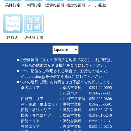
乗降指定
車両指定
近傍停留所
指定停留所
メール配信
路線図
遅延証明書
■近傍停留所（近くの停留所を地図で表示）ご利用時は、
お持ちの端末のＧＰＳ機能をＯＮにしてください。
■メール配信をご利用される場合は、お持ちの端末で、
＠bus-vision.jpを受信できる設定にしてください。
■バスの運行に関するお問合せは下記までお願いします。
桑名エリア ：桑名営業所 0594-22-0595
：八風バス 0594-22-6321
四日市エリア ：四日市営業所 059-323-0808
津・鈴鹿・亀山エリア：中勢営業所 059-233-3501
伊賀・名張エリア ：伊賀営業所 0595-66-3715
松阪・多気エリア ：松阪営業所 0598-51-5240
伊勢エリア ：伊勢営業所 0596-25-7131
志摩エリア ：志摩営業所 0599-55-0215