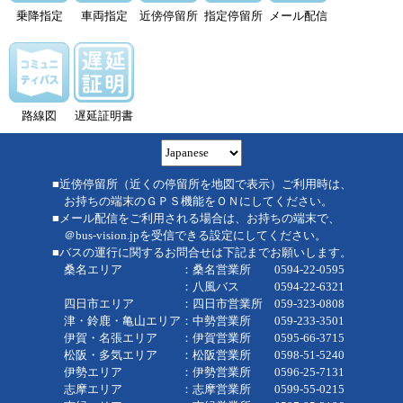
乗降指定
車両指定
近傍停留所
指定停留所
メール配信
路線図
遅延証明書
■近傍停留所（近くの停留所を地図で表示）ご利用時は、
お持ちの端末のＧＰＳ機能をＯＮにしてください。
■メール配信をご利用される場合は、お持ちの端末で、
＠bus-vision.jpを受信できる設定にしてください。
■バスの運行に関するお問合せは下記までお願いします。
桑名エリア ：桑名営業所 0594-22-0595
：八風バス 0594-22-6321
四日市エリア ：四日市営業所 059-323-0808
津・鈴鹿・亀山エリア：中勢営業所 059-233-3501
伊賀・名張エリア ：伊賀営業所 0595-66-3715
松阪・多気エリア ：松阪営業所 0598-51-5240
伊勢エリア ：伊勢営業所 0596-25-7131
志摩エリア ：志摩営業所 0599-55-0215