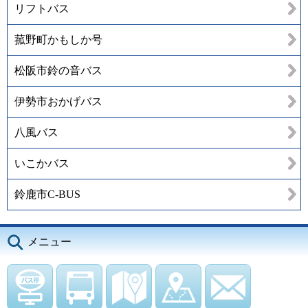
リフトバス
菰野町かもしか号
松阪市鈴の音バス
伊勢市おかげバス
八風バス
いこかバス
鈴鹿市C-BUS
メニュー