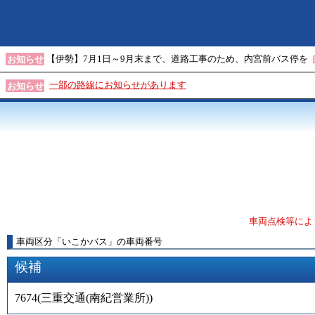
【伊勢】7月1日～9月末まで、道路工事のため、内宮前バス停を
お知らせ
一部の路線にお知らせがあります
お知らせ
車両点検等によ
車両区分
「
いこかバス
」
の車両番号
候補
7674
(
三重交通(南紀営業所)
)