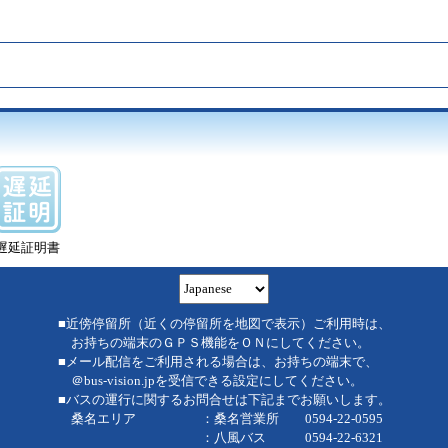
遅延証明書
■近傍停留所（近くの停留所を地図で表示）ご利用時は、
お持ちの端末のＧＰＳ機能をＯＮにしてください。
■メール配信をご利用される場合は、お持ちの端末で、
＠bus-vision.jpを受信できる設定にしてください。
■バスの運行に関するお問合せは下記までお願いします。
桑名エリア ：桑名営業所 0594-22-0595
：八風バス 0594-22-6321