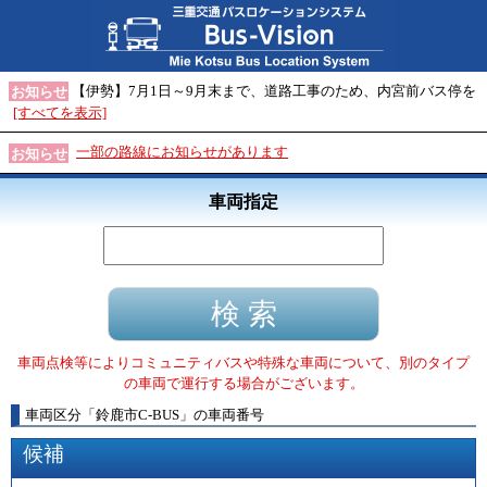
【伊勢】7月1日～9月末まで、道路工事のため、内宮前バス停を
お知らせ
[すべてを表示]
一部の路線にお知らせがあります
お知らせ
車両指定
車両点検等によりコミュニティバスや特殊な車両について、別のタイプ
の車両で運行する場合がございます。
車両区分
「
鈴鹿市C-BUS
」
の車両番号
候補