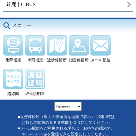
鈴鹿市C-BUS
メニュー
乗降指定
車両指定
近傍停留所
指定停留所
メール配信
路線図
遅延証明書
■近傍停留所（近くの停留所を地図で表示）ご利用時は、
お持ちの端末のＧＰＳ機能をＯＮにしてください。
■メール配信をご利用される場合は、お持ちの端末で、
＠bus-vision.jpを受信できる設定にしてください。