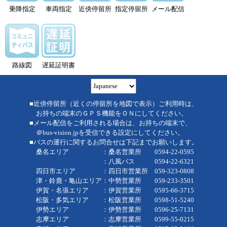
乗降指定
車両指定
近傍停留所
指定停留所
メール配信
路線図
遅延証明書
■近傍停留所（近くの停留所を地図で表示）ご利用時は、
お持ちの端末のＧＰＳ機能をＯＮにしてください。
■メール配信をご利用される場合は、お持ちの端末で、
＠bus-vision.jpを受信できる設定にしてください。
■バスの運行に関するお問合せは下記までお願いします。
桑名エリア ：桑名営業所 0594-22-0595
：八風バス 0594-22-6321
四日市エリア ：四日市営業所 059-323-0808
津・鈴鹿・亀山エリア：中勢営業所 059-233-3501
伊賀・名張エリア ：伊賀営業所 0595-66-3715
松阪・多気エリア ：松阪営業所 0598-51-5240
伊勢エリア ：伊勢営業所 0596-25-7131
志摩エリア ：志摩営業所 0599-55-0215