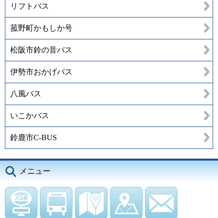
リフトバス
菰野町かもしか号
松阪市鈴の音バス
伊勢市おかげバス
八風バス
いこかバス
鈴鹿市C-BUS
メニュー