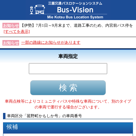
【伊勢】7月1日～9月末まで、道路工事のため、内宮前バス停を
お知らせ
[すべてを表示]
一部の路線にお知らせがあります
お知らせ
車両指定
車両点検等によりコミュニティバスや特殊な車両について、別のタイプ
の車両で運行する場合がございます。
車両区分
「
菰野町かもしか号
」
の車両番号
候補