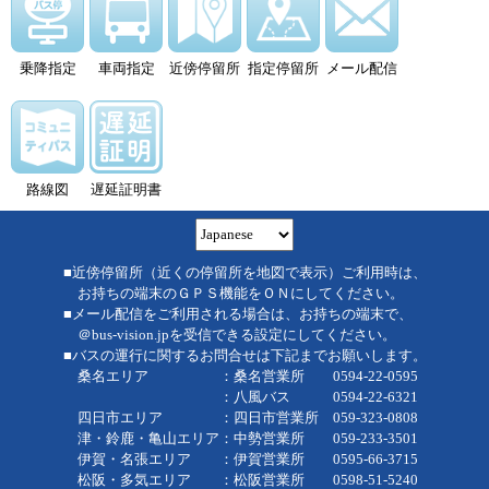
乗降指定
車両指定
近傍停留所
指定停留所
メール配信
路線図
遅延証明書
■近傍停留所（近くの停留所を地図で表示）ご利用時は、
お持ちの端末のＧＰＳ機能をＯＮにしてください。
■メール配信をご利用される場合は、お持ちの端末で、
＠bus-vision.jpを受信できる設定にしてください。
■バスの運行に関するお問合せは下記までお願いします。
桑名エリア ：桑名営業所 0594-22-0595
：八風バス 0594-22-6321
四日市エリア ：四日市営業所 059-323-0808
津・鈴鹿・亀山エリア：中勢営業所 059-233-3501
伊賀・名張エリア ：伊賀営業所 0595-66-3715
松阪・多気エリア ：松阪営業所 0598-51-5240