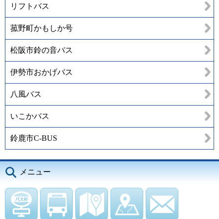
リフトバス
菰野町かもしか号
松阪市鈴の音バス
伊勢市おかげバス
八風バス
いこかバス
鈴鹿市C-BUS
メニュー