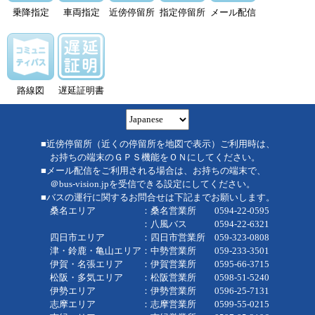
乗降指定
車両指定
近傍停留所
指定停留所
メール配信
路線図
遅延証明書
■近傍停留所（近くの停留所を地図で表示）ご利用時は、
お持ちの端末のＧＰＳ機能をＯＮにしてください。
■メール配信をご利用される場合は、お持ちの端末で、
＠bus-vision.jpを受信できる設定にしてください。
■バスの運行に関するお問合せは下記までお願いします。
桑名エリア ：桑名営業所 0594-22-0595
：八風バス 0594-22-6321
四日市エリア ：四日市営業所 059-323-0808
津・鈴鹿・亀山エリア：中勢営業所 059-233-3501
伊賀・名張エリア ：伊賀営業所 0595-66-3715
松阪・多気エリア ：松阪営業所 0598-51-5240
伊勢エリア ：伊勢営業所 0596-25-7131
志摩エリア ：志摩営業所 0599-55-0215