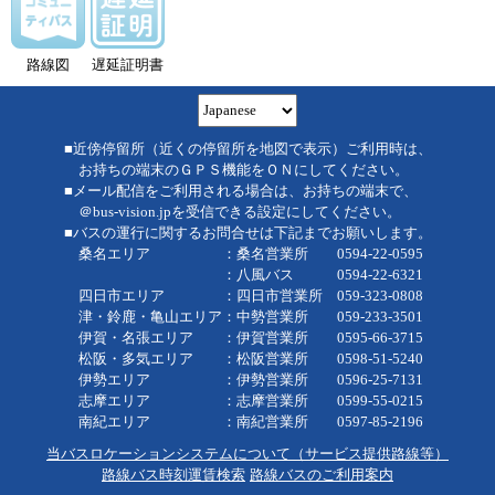
路線図
遅延証明書
■近傍停留所（近くの停留所を地図で表示）ご利用時は、
お持ちの端末のＧＰＳ機能をＯＮにしてください。
■メール配信をご利用される場合は、お持ちの端末で、
＠bus-vision.jpを受信できる設定にしてください。
■バスの運行に関するお問合せは下記までお願いします。
桑名エリア ：桑名営業所 0594-22-0595
：八風バス 0594-22-6321
四日市エリア ：四日市営業所 059-323-0808
津・鈴鹿・亀山エリア：中勢営業所 059-233-3501
伊賀・名張エリア ：伊賀営業所 0595-66-3715
松阪・多気エリア ：松阪営業所 0598-51-5240
伊勢エリア ：伊勢営業所 0596-25-7131
志摩エリア ：志摩営業所 0599-55-0215
南紀エリア ：南紀営業所 0597-85-2196
当バスロケーションシステムについて（サービス提供路線等）
路線バス時刻運賃検索
路線バスのご利用案内