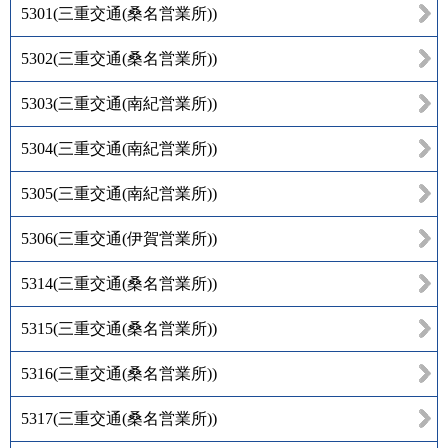
5301
(
三重交通(桑名営業所)
)
5302
(
三重交通(桑名営業所)
)
5303
(
三重交通(南紀営業所)
)
5304
(
三重交通(南紀営業所)
)
5305
(
三重交通(南紀営業所)
)
5306
(
三重交通(伊賀営業所)
)
5314
(
三重交通(桑名営業所)
)
5315
(
三重交通(桑名営業所)
)
5316
(
三重交通(桑名営業所)
)
5317
(
三重交通(桑名営業所)
)