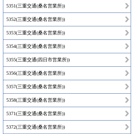
5351
(
三重交通(桑名営業所)
)
5352
(
三重交通(桑名営業所)
)
5353
(
三重交通(桑名営業所)
)
5354
(
三重交通(桑名営業所)
)
5355
(
三重交通(四日市営業所)
)
5356
(
三重交通(桑名営業所)
)
5357
(
三重交通(桑名営業所)
)
5358
(
三重交通(桑名営業所)
)
5371
(
三重交通(桑名営業所)
)
5372
(
三重交通(桑名営業所)
)