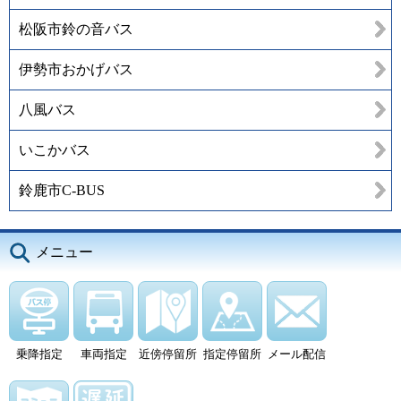
松阪市鈴の音バス
伊勢市おかげバス
八風バス
いこかバス
鈴鹿市C-BUS
メニュー
乗降指定
車両指定
近傍停留所
指定停留所
メール配信