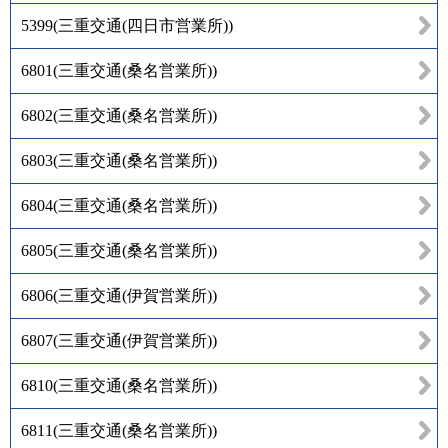
5399
(
三重交通(四日市営業所)
)
6801
(
三重交通(桑名営業所)
)
6802
(
三重交通(桑名営業所)
)
6803
(
三重交通(桑名営業所)
)
6804
(
三重交通(桑名営業所)
)
6805
(
三重交通(桑名営業所)
)
6806
(
三重交通(伊賀営業所)
)
6807
(
三重交通(伊賀営業所)
)
6810
(
三重交通(桑名営業所)
)
6811
(
三重交通(桑名営業所)
)