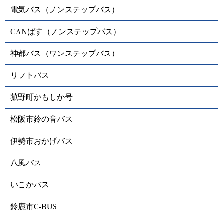
電気バス（ノンステップバス）
CANばす（ノンステップバス）
神都バス（ワンステップバス）
リフトバス
菰野町かもしか号
松阪市鈴の音バス
伊勢市おかげバス
八風バス
いこかバス
鈴鹿市C-BUS