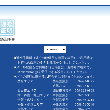
遅延証明書
■近傍停留所（近くの停留所を地図で表示）ご利用時は、
お持ちの端末のＧＰＳ機能をＯＮにしてください。
■メール配信をご利用される場合は、お持ちの端末で、
＠bus-vision.jpを受信できる設定にしてください。
■バスの運行に関するお問合せは下記までお願いします。
桑名エリア ：桑名営業所 0594-22-0595
：八風バス 0594-22-6321
四日市エリア ：四日市営業所 059-323-0808
津・鈴鹿・亀山エリア：中勢営業所 059-233-3501
伊賀・名張エリア ：伊賀営業所 0595-66-3715
松阪・多気エリア ：松阪営業所 0598-51-5240
伊勢エリア ：伊勢営業所 0596-25-7131