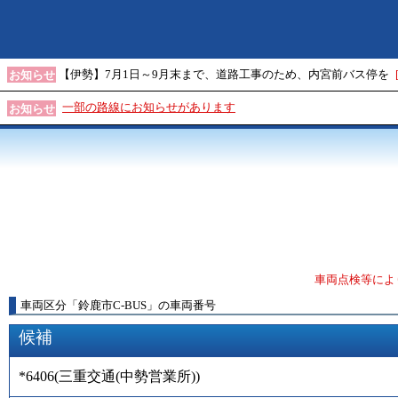
【伊勢】7月1日～9月末まで、道路工事のため、内宮前バス停を
お知らせ
一部の路線にお知らせがあります
お知らせ
車両点検等によ
車両区分
「
鈴鹿市C-BUS
」
の車両番号
候補
*6406
(
三重交通(中勢営業所)
)