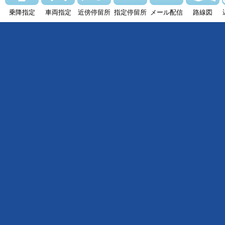
乗降指定
車両指定
近傍停留所
指定停留所
メール配信
路線図