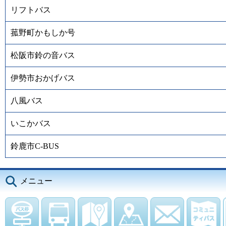
リフトバス
菰野町かもしか号
松阪市鈴の音バス
伊勢市おかげバス
八風バス
いこかバス
鈴鹿市C-BUS
メニュー