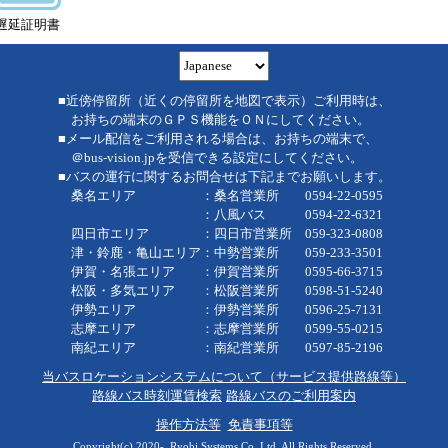
遅延証明書
■近傍停留所（近くの停留所を地図で表示）ご利用時は、
お持ちの端末のＧＰＳ機能をＯＮにしてください。
■メール配信をご利用される場合は、お持ちの端末で、
＠bus-vision.jpを受信できる設定にしてください。
■バスの運行に関するお問合せは下記までお願いします。
桑名エリア ：桑名営業所 0594-22-0595
：八風バス 0594-22-6321
四日市エリア ：四日市営業所 059-323-0808
津・鈴鹿・亀山エリア：中勢営業所 059-233-3501
伊賀・名張エリア ：伊賀営業所 0595-66-3715
松阪・多気エリア ：松阪営業所 0598-51-5240
伊勢エリア ：伊勢営業所 0596-25-7131
志摩エリア ：志摩営業所 0599-55-0215
南紀エリア ：南紀営業所 0597-85-2196
当バスロケーションシステムについて（サービス提供路線等）
路線バス時刻運賃検索
路線バスのご利用案内
操作方法等
免責事項等
Copyright(c) 2020-, Ryobi Systems Co.,Ltd. All Rights Reserved.