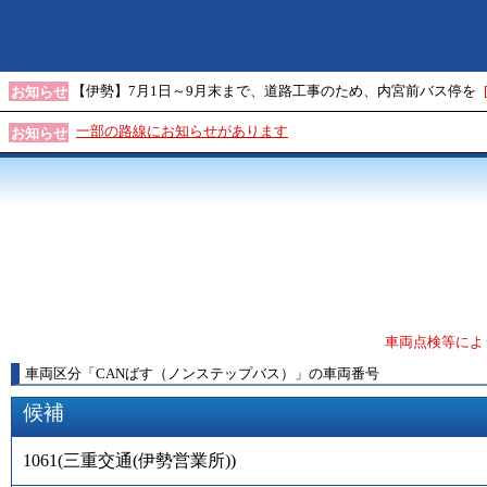
【伊勢】7月1日～9月末まで、道路工事のため、内宮前バス停を
お知らせ
一部の路線にお知らせがあります
お知らせ
車両点検等によ
車両区分
「
CANばす（ノンステップバス）
」
の車両番号
候補
1061
(
三重交通(伊勢営業所)
)