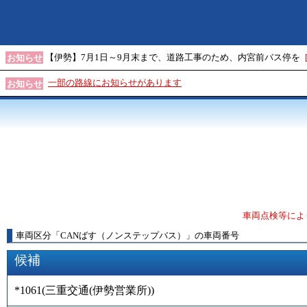
【伊勢】7月1日～9月末まで、道路工事のため、内宮前バス停を
お知らせ
一部の路線にお知らせがあります
お知らせ
車両点検等によ
車両区分
「
CANばす（ノンステップバス）
」
の車両番号
候補
*1061
(
三重交通(伊勢営業所)
)