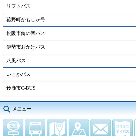
リフトバス
菰野町かもしか号
松阪市鈴の音バス
伊勢市おかげバス
八風バス
いこかバス
鈴鹿市C-BUS
メニュー