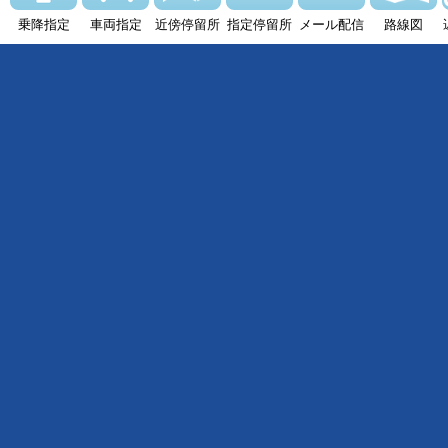
乗降指定
車両指定
近傍停留所
指定停留所
メール配信
路線図