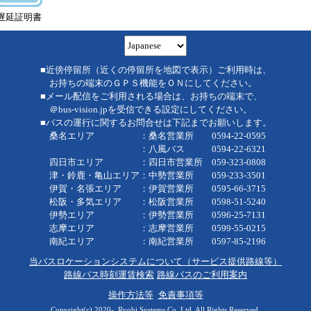
遅延証明書
■近傍停留所（近くの停留所を地図で表示）ご利用時は、
お持ちの端末のＧＰＳ機能をＯＮにしてください。
■メール配信をご利用される場合は、お持ちの端末で、
＠bus-vision.jpを受信できる設定にしてください。
■バスの運行に関するお問合せは下記までお願いします。
桑名エリア ：桑名営業所 0594-22-0595
：八風バス 0594-22-6321
四日市エリア ：四日市営業所 059-323-0808
津・鈴鹿・亀山エリア：中勢営業所 059-233-3501
伊賀・名張エリア ：伊賀営業所 0595-66-3715
松阪・多気エリア ：松阪営業所 0598-51-5240
伊勢エリア ：伊勢営業所 0596-25-7131
志摩エリア ：志摩営業所 0599-55-0215
南紀エリア ：南紀営業所 0597-85-2196
当バスロケーションシステムについて（サービス提供路線等）
路線バス時刻運賃検索
路線バスのご利用案内
操作方法等
免責事項等
Copyright(c) 2020-, Ryobi Systems Co.,Ltd. All Rights Reserved.