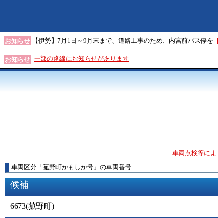
【伊勢】7月1日～9月末まで、道路工事のため、内宮前バス停を
お知らせ
一部の路線にお知らせがあります
お知らせ
車両点検等によ
車両区分
「
菰野町かもしか号
」
の車両番号
候補
6673
(
菰野町
)