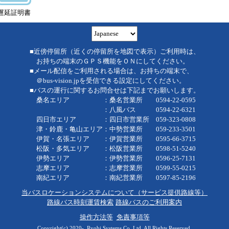
遅延証明書
■近傍停留所（近くの停留所を地図で表示）ご利用時は、
お持ちの端末のＧＰＳ機能をＯＮにしてください。
■メール配信をご利用される場合は、お持ちの端末で、
＠bus-vision.jpを受信できる設定にしてください。
■バスの運行に関するお問合せは下記までお願いします。
桑名エリア ：桑名営業所 0594-22-0595
：八風バス 0594-22-6321
四日市エリア ：四日市営業所 059-323-0808
津・鈴鹿・亀山エリア：中勢営業所 059-233-3501
伊賀・名張エリア ：伊賀営業所 0595-66-3715
松阪・多気エリア ：松阪営業所 0598-51-5240
伊勢エリア ：伊勢営業所 0596-25-7131
志摩エリア ：志摩営業所 0599-55-0215
南紀エリア ：南紀営業所 0597-85-2196
当バスロケーションシステムについて（サービス提供路線等）
路線バス時刻運賃検索
路線バスのご利用案内
操作方法等
免責事項等
Copyright(c) 2020-, Ryobi Systems Co.,Ltd. All Rights Reserved.