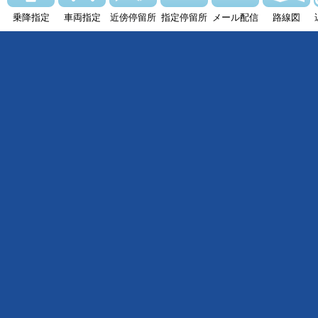
乗降指定
車両指定
近傍停留所
指定停留所
メール配信
路線図