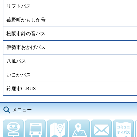
リフトバス
菰野町かもしか号
松阪市鈴の音バス
伊勢市おかげバス
八風バス
いこかバス
鈴鹿市C-BUS
メニュー