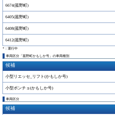
6674
(
菰野町
)
6405
(
菰野町
)
6408
(
菰野町
)
6412
(
菰野町
)
*：運行中
車両区分「菰野町かもしか号」の車両種別
候補
小型リエッセ_リフト(かもしか号)
小型ポンチョ(かもしか号)
車両区分
候補