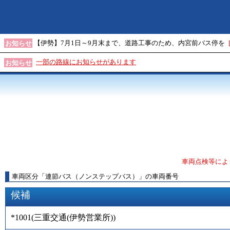
【伊勢】7月1日～9月末まで、道路工事のため、内宮前バス停を
お知らせ
一部の路線にお知らせがあります
お知らせ
車両点検等によ
車両区分
「
連節バス（ノンステップバス）
」
の車両番号
候補
*1001
(
三重交通(伊勢営業所)
)