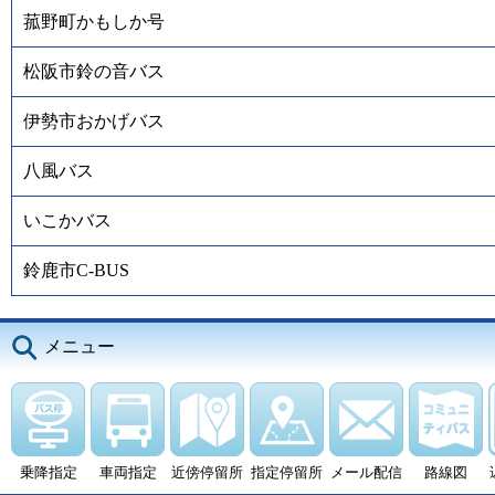
菰野町かもしか号
松阪市鈴の音バス
伊勢市おかげバス
八風バス
いこかバス
鈴鹿市C-BUS
メニュー
乗降指定
車両指定
近傍停留所
指定停留所
メール配信
路線図