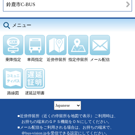
鈴鹿市C-BUS
メニュー
乗降指定
車両指定
近傍停留所
指定停留所
メール配信
路線図
遅延証明書
■近傍停留所（近くの停留所を地図で表示）ご利用時は、
お持ちの端末のＧＰＳ機能をＯＮにしてください。
■メール配信をご利用される場合は、お持ちの端末で、
＠bus-vision.jpを受信できる設定にしてください。