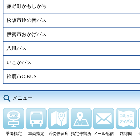
菰野町かもしか号
松阪市鈴の音バス
伊勢市おかげバス
八風バス
いこかバス
鈴鹿市C-BUS
メニュー
乗降指定
車両指定
近傍停留所
指定停留所
メール配信
路線図