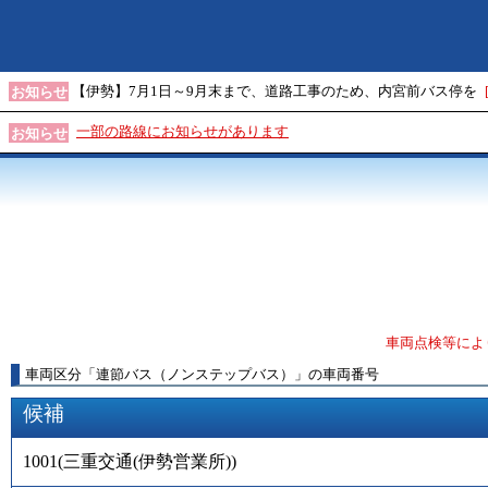
【伊勢】7月1日～9月末まで、道路工事のため、内宮前バス停を
お知らせ
一部の路線にお知らせがあります
お知らせ
車両点検等によ
車両区分
「
連節バス（ノンステップバス）
」
の車両番号
候補
1001
(
三重交通(伊勢営業所)
)