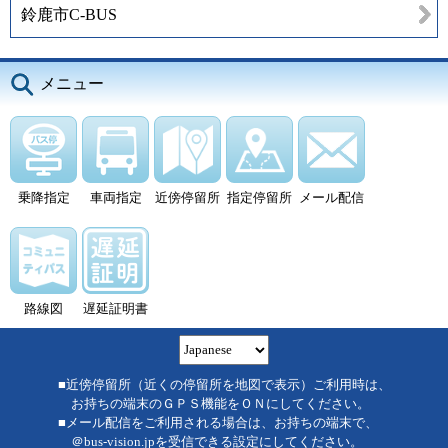
鈴鹿市C-BUS
メニュー
乗降指定
車両指定
近傍停留所
指定停留所
メール配信
路線図
遅延証明書
■近傍停留所（近くの停留所を地図で表示）ご利用時は、
お持ちの端末のＧＰＳ機能をＯＮにしてください。
■メール配信をご利用される場合は、お持ちの端末で、
＠bus-vision.jpを受信できる設定にしてください。