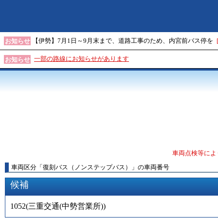
【伊勢】7月1日～9月末まで、道路工事のため、内宮前バス停を
お知らせ
一部の路線にお知らせがあります
お知らせ
車両点検等によ
車両区分
「
復刻バス（ノンステップバス）
」
の車両番号
候補
1052
(
三重交通(中勢営業所)
)