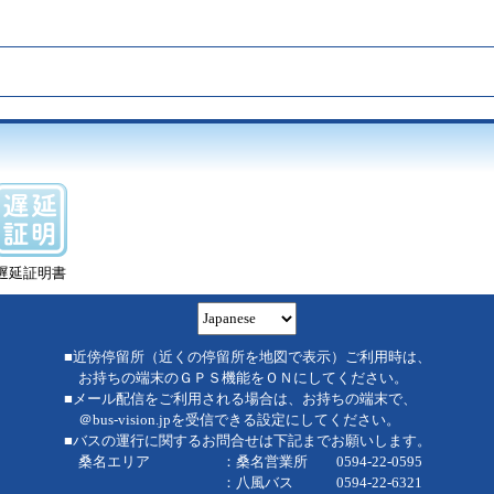
遅延証明書
■近傍停留所（近くの停留所を地図で表示）ご利用時は、
お持ちの端末のＧＰＳ機能をＯＮにしてください。
■メール配信をご利用される場合は、お持ちの端末で、
＠bus-vision.jpを受信できる設定にしてください。
■バスの運行に関するお問合せは下記までお願いします。
桑名エリア ：桑名営業所 0594-22-0595
：八風バス 0594-22-6321