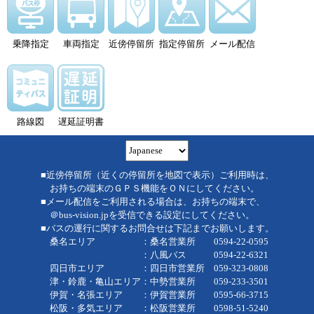
乗降指定
車両指定
近傍停留所
指定停留所
メール配信
路線図
遅延証明書
■近傍停留所（近くの停留所を地図で表示）ご利用時は、
お持ちの端末のＧＰＳ機能をＯＮにしてください。
■メール配信をご利用される場合は、お持ちの端末で、
＠bus-vision.jpを受信できる設定にしてください。
■バスの運行に関するお問合せは下記までお願いします。
桑名エリア ：桑名営業所 0594-22-0595
：八風バス 0594-22-6321
四日市エリア ：四日市営業所 059-323-0808
津・鈴鹿・亀山エリア：中勢営業所 059-233-3501
伊賀・名張エリア ：伊賀営業所 0595-66-3715
松阪・多気エリア ：松阪営業所 0598-51-5240