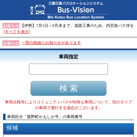
【伊勢】7月1日～9月末まで、道路工事のため、内宮前バス停を
お知らせ
[すべてを表示]
一部の路線にお知らせがあります
お知らせ
車両指定
車両点検等によりコミュニティバスや特殊な車両について、別のタイプ
の車両で運行する場合がございます。
車両区分
「
菰野町かもしか号
」
の車両番号
候補