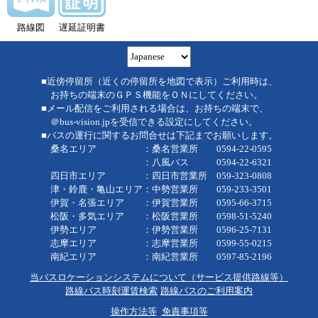
路線図
遅延証明書
■近傍停留所（近くの停留所を地図で表示）ご利用時は、
お持ちの端末のＧＰＳ機能をＯＮにしてください。
■メール配信をご利用される場合は、お持ちの端末で、
＠bus-vision.jpを受信できる設定にしてください。
■バスの運行に関するお問合せは下記までお願いします。
桑名エリア ：桑名営業所 0594-22-0595
：八風バス 0594-22-6321
四日市エリア ：四日市営業所 059-323-0808
津・鈴鹿・亀山エリア：中勢営業所 059-233-3501
伊賀・名張エリア ：伊賀営業所 0595-66-3715
松阪・多気エリア ：松阪営業所 0598-51-5240
伊勢エリア ：伊勢営業所 0596-25-7131
志摩エリア ：志摩営業所 0599-55-0215
南紀エリア ：南紀営業所 0597-85-2196
当バスロケーションシステムについて（サービス提供路線等）
路線バス時刻運賃検索
路線バスのご利用案内
操作方法等
免責事項等