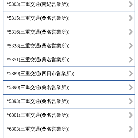
*5303
(
三重交通(南紀営業所)
)
*5315
(
三重交通(桑名営業所)
)
*5316
(
三重交通(桑名営業所)
)
*5338
(
三重交通(桑名営業所)
)
*5351
(
三重交通(桑名営業所)
)
*5389
(
三重交通(四日市営業所)
)
*5390
(
三重交通(桑名営業所)
)
*5393
(
三重交通(桑名営業所)
)
*6801
(
三重交通(桑名営業所)
)
*6803
(
三重交通(桑名営業所)
)