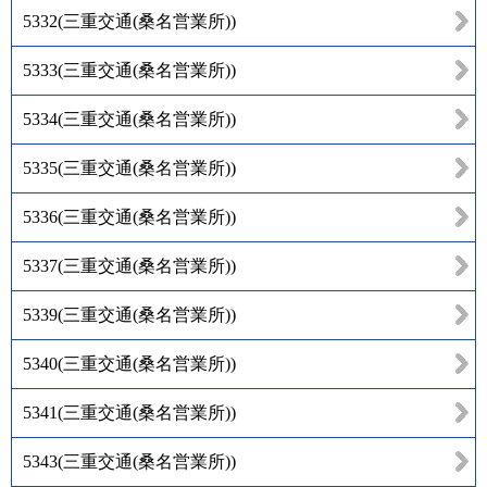
5332
(
三重交通(桑名営業所)
)
5333
(
三重交通(桑名営業所)
)
5334
(
三重交通(桑名営業所)
)
5335
(
三重交通(桑名営業所)
)
5336
(
三重交通(桑名営業所)
)
5337
(
三重交通(桑名営業所)
)
5339
(
三重交通(桑名営業所)
)
5340
(
三重交通(桑名営業所)
)
5341
(
三重交通(桑名営業所)
)
5343
(
三重交通(桑名営業所)
)