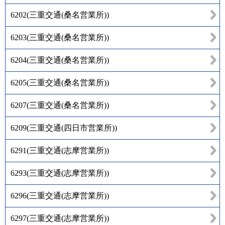
6202
(
三重交通(桑名営業所)
)
6203
(
三重交通(桑名営業所)
)
6204
(
三重交通(桑名営業所)
)
6205
(
三重交通(桑名営業所)
)
6207
(
三重交通(桑名営業所)
)
6209
(
三重交通(四日市営業所)
)
6291
(
三重交通(志摩営業所)
)
6293
(
三重交通(志摩営業所)
)
6296
(
三重交通(志摩営業所)
)
6297
(
三重交通(志摩営業所)
)