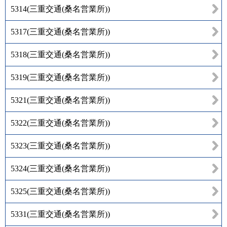
5314
(
三重交通(桑名営業所)
)
5317
(
三重交通(桑名営業所)
)
5318
(
三重交通(桑名営業所)
)
5319
(
三重交通(桑名営業所)
)
5321
(
三重交通(桑名営業所)
)
5322
(
三重交通(桑名営業所)
)
5323
(
三重交通(桑名営業所)
)
5324
(
三重交通(桑名営業所)
)
5325
(
三重交通(桑名営業所)
)
5331
(
三重交通(桑名営業所)
)