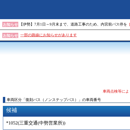
【伊勢】7月1日～9月末まで、道路工事のため、内宮前バス停を
お知らせ
一部の路線にお知らせがあります
お知らせ
車両点検等によ
車両区分
「
復刻バス（ノンステップバス）
」
の車両番号
候補
*1052
(
三重交通(中勢営業所)
)