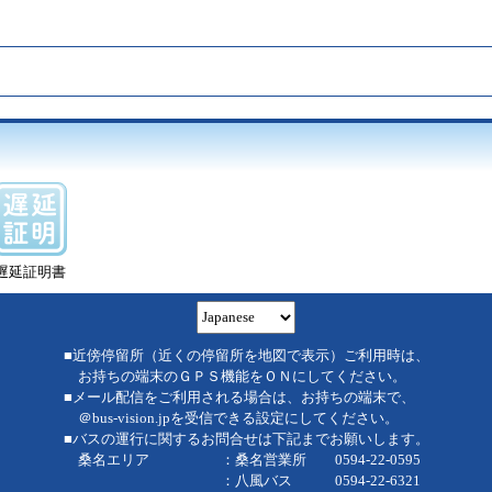
遅延証明書
■近傍停留所（近くの停留所を地図で表示）ご利用時は、
お持ちの端末のＧＰＳ機能をＯＮにしてください。
■メール配信をご利用される場合は、お持ちの端末で、
＠bus-vision.jpを受信できる設定にしてください。
■バスの運行に関するお問合せは下記までお願いします。
桑名エリア ：桑名営業所 0594-22-0595
：八風バス 0594-22-6321