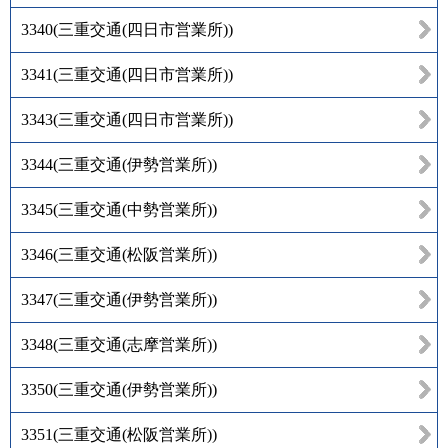
3340
(
三重交通(四日市営業所)
)
3341
(
三重交通(四日市営業所)
)
3343
(
三重交通(四日市営業所)
)
3344
(
三重交通(伊勢営業所)
)
3345
(
三重交通(中勢営業所)
)
3346
(
三重交通(松阪営業所)
)
3347
(
三重交通(伊勢営業所)
)
3348
(
三重交通(志摩営業所)
)
3350
(
三重交通(伊勢営業所)
)
3351
(
三重交通(松阪営業所)
)