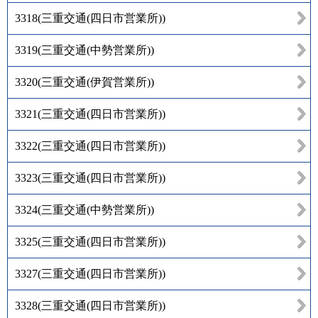
3318
(
三重交通(四日市営業所)
)
3319
(
三重交通(中勢営業所)
)
3320
(
三重交通(伊賀営業所)
)
3321
(
三重交通(四日市営業所)
)
3322
(
三重交通(四日市営業所)
)
3323
(
三重交通(四日市営業所)
)
3324
(
三重交通(中勢営業所)
)
3325
(
三重交通(四日市営業所)
)
3327
(
三重交通(四日市営業所)
)
3328
(
三重交通(四日市営業所)
)