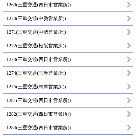
1269
(
三重交通(四日市営業所)
)
1270
(
三重交通(中勢営業所)
)
1271
(
三重交通(中勢営業所)
)
1272
(
三重交通(松阪営業所)
)
1273
(
三重交通(四日市営業所)
)
1274
(
三重交通(志摩営業所)
)
1275
(
三重交通(志摩営業所)
)
1281
(
三重交通(四日市営業所)
)
1282
(
三重交通(四日市営業所)
)
1283
(
三重交通(四日市営業所)
)