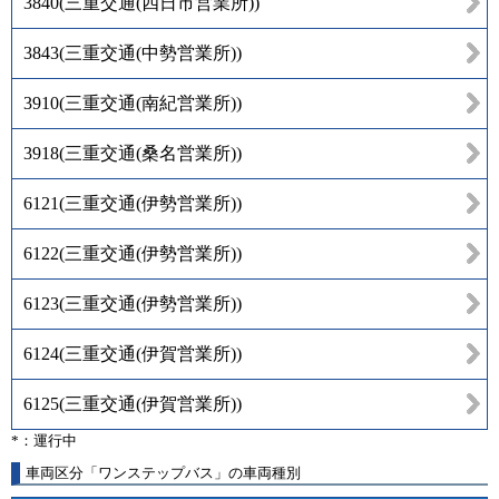
3840
(
三重交通(四日市営業所)
)
3843
(
三重交通(中勢営業所)
)
3910
(
三重交通(南紀営業所)
)
3918
(
三重交通(桑名営業所)
)
6121
(
三重交通(伊勢営業所)
)
6122
(
三重交通(伊勢営業所)
)
6123
(
三重交通(伊勢営業所)
)
6124
(
三重交通(伊賀営業所)
)
6125
(
三重交通(伊賀営業所)
)
*：運行中
車両区分「ワンステップバス」の車両種別