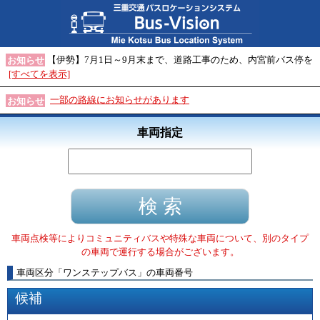
【伊勢】7月1日～9月末まで、道路工事のため、内宮前バス停を
お知らせ
[すべてを表示]
一部の路線にお知らせがあります
お知らせ
車両指定
車両点検等によりコミュニティバスや特殊な車両について、別のタイプ
の車両で運行する場合がございます。
車両区分
「
ワンステップバス
」
の車両番号
候補