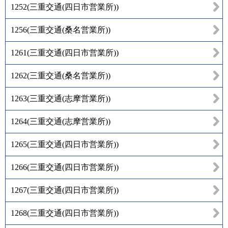
1252
(
三重交通(四日市営業所)
)
1256
(
三重交通(桑名営業所)
)
1261
(
三重交通(四日市営業所)
)
1262
(
三重交通(桑名営業所)
)
1263
(
三重交通(志摩営業所)
)
1264
(
三重交通(志摩営業所)
)
1265
(
三重交通(四日市営業所)
)
1266
(
三重交通(四日市営業所)
)
1267
(
三重交通(四日市営業所)
)
1268
(
三重交通(四日市営業所)
)