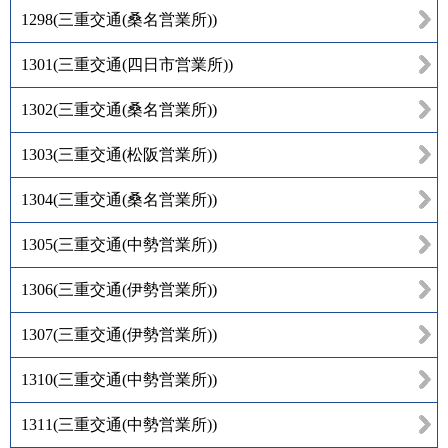
1298
(
三重交通(桑名営業所)
)
1301
(
三重交通(四日市営業所)
)
1302
(
三重交通(桑名営業所)
)
1303
(
三重交通(松阪営業所)
)
1304
(
三重交通(桑名営業所)
)
1305
(
三重交通(中勢営業所)
)
1306
(
三重交通(伊勢営業所)
)
1307
(
三重交通(伊勢営業所)
)
1310
(
三重交通(中勢営業所)
)
1311
(
三重交通(中勢営業所)
)