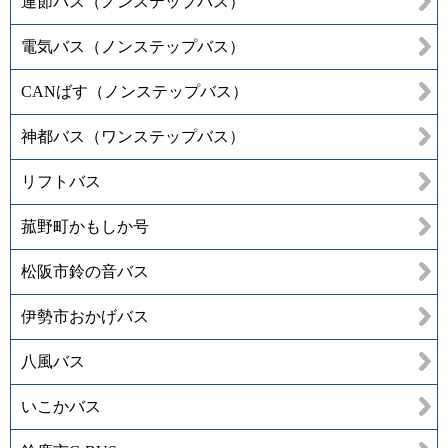
連節バス（ノンステップバス）
電気バス（ノンステップバス）
CANばす（ノンステップバス）
神都バス（ワンステップバス）
リフトバス
菰野町かもしか号
松阪市鈴の音バス
伊勢市おかげバス
八風バス
いこかバス