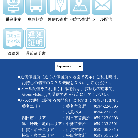
乗降指定
車両指定
近傍停留所
指定停留所
メール配信
路線図
遅延証明書
■近傍停留所（近くの停留所を地図で表示）ご利用時は、
お持ちの端末のＧＰＳ機能をＯＮにしてください。
■メール配信をご利用される場合は、お持ちの端末で、
＠bus-vision.jpを受信できる設定にしてください。
■バスの運行に関するお問合せは下記までお願いします。
桑名エリア ：桑名営業所 0594-22-0595
：八風バス 0594-22-6321
四日市エリア ：四日市営業所 059-323-0808
津・鈴鹿・亀山エリア：中勢営業所 059-233-3501
伊賀・名張エリア ：伊賀営業所 0595-66-3715
松阪・多気エリア ：松阪営業所 0598-51-5240