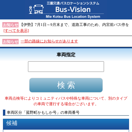
【伊勢】7月1日～9月末まで、道路工事のため、内宮前バス停を
お知らせ
[すべてを表示]
一部の路線にお知らせがあります
お知らせ
車両指定
車両点検等によりコミュニティバスや特殊な車両について、別のタイプ
の車両で運行する場合がございます。
車両区分
「
菰野町かもしか号
」
の車両番号
候補