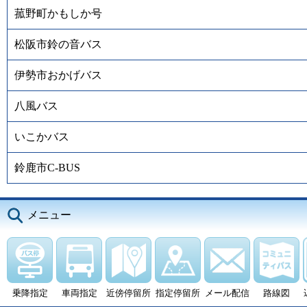
菰野町かもしか号
松阪市鈴の音バス
伊勢市おかげバス
八風バス
いこかバス
鈴鹿市C-BUS
メニュー
乗降指定
車両指定
近傍停留所
指定停留所
メール配信
路線図