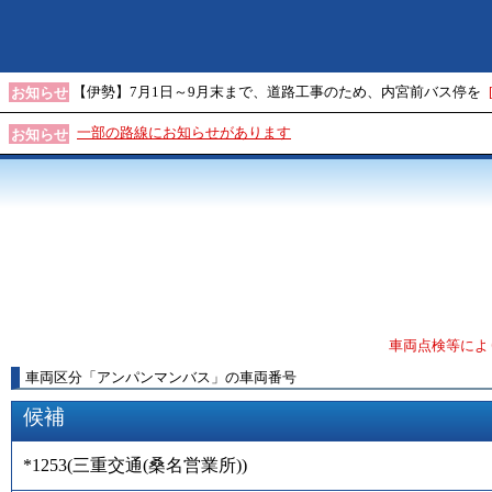
【伊勢】7月1日～9月末まで、道路工事のため、内宮前バス停を
お知らせ
一部の路線にお知らせがあります
お知らせ
車両点検等によ
車両区分
「
アンパンマンバス
」
の車両番号
候補
*1253
(
三重交通(桑名営業所)
)