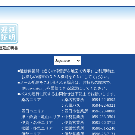
遅延証明書
■近傍停留所（近くの停留所を地図で表示）ご利用時は、
お持ちの端末のＧＰＳ機能をＯＮにしてください。
■メール配信をご利用される場合は、お持ちの端末で、
＠bus-vision.jpを受信できる設定にしてください。
■バスの運行に関するお問合せは下記までお願いします。
桑名エリア ：桑名営業所 0594-22-0595
：八風バス 0594-22-6321
四日市エリア ：四日市営業所 059-323-0808
津・鈴鹿・亀山エリア：中勢営業所 059-233-3501
伊賀・名張エリア ：伊賀営業所 0595-66-3715
松阪・多気エリア ：松阪営業所 0598-51-5240
伊勢エリア ：伊勢営業所 0596-25-7131