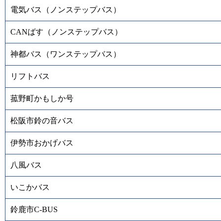
電気バス（ノンステップバス）
CANばす（ノンステップバス）
神都バス（ワンステップバス）
リフトバス
菰野町かもしか号
松阪市鈴の音バス
伊勢市おかげバス
八風バス
いこかバス
鈴鹿市C-BUS