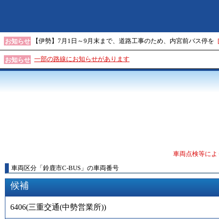
【伊勢】7月1日～9月末まで、道路工事のため、内宮前バス停を
お知らせ
一部の路線にお知らせがあります
お知らせ
車両点検等によ
車両区分
「
鈴鹿市C-BUS
」
の車両番号
候補
6406
(
三重交通(中勢営業所)
)