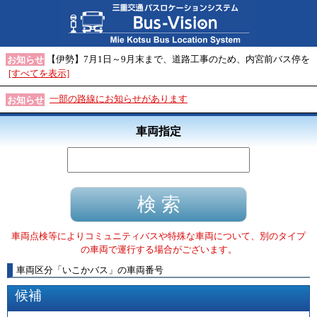
【伊勢】7月1日～9月末まで、道路工事のため、内宮前バス停を
お知らせ
[すべてを表示]
一部の路線にお知らせがあります
お知らせ
車両指定
車両点検等によりコミュニティバスや特殊な車両について、別のタイプ
の車両で運行する場合がございます。
車両区分
「
いこかバス
」
の車両番号
候補