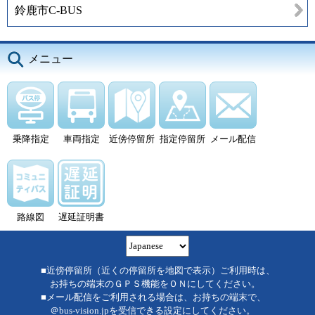
鈴鹿市C-BUS
メニュー
乗降指定
車両指定
近傍停留所
指定停留所
メール配信
路線図
遅延証明書
■近傍停留所（近くの停留所を地図で表示）ご利用時は、
お持ちの端末のＧＰＳ機能をＯＮにしてください。
■メール配信をご利用される場合は、お持ちの端末で、
＠bus-vision.jpを受信できる設定にしてください。