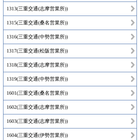
1313
(
三重交通(志摩営業所)
)
1315
(
三重交通(桑名営業所)
)
1316
(
三重交通(中勢営業所)
)
1317
(
三重交通(松阪営業所)
)
1318
(
三重交通(志摩営業所)
)
1319
(
三重交通(中勢営業所)
)
1601
(
三重交通(桑名営業所)
)
1602
(
三重交通(志摩営業所)
)
1603
(
三重交通(志摩営業所)
)
1604
(
三重交通(伊勢営業所)
)