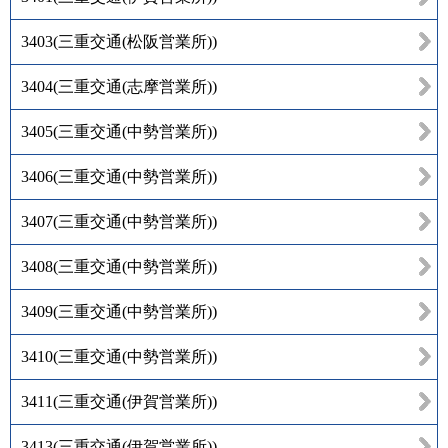
3403
(
三重交通(松阪営業所)
)
3404
(
三重交通(志摩営業所)
)
3405
(
三重交通(中勢営業所)
)
3406
(
三重交通(中勢営業所)
)
3407
(
三重交通(中勢営業所)
)
3408
(
三重交通(中勢営業所)
)
3409
(
三重交通(中勢営業所)
)
3410
(
三重交通(中勢営業所)
)
3411
(
三重交通(伊賀営業所)
)
3413
(
三重交通(伊賀営業所)
)