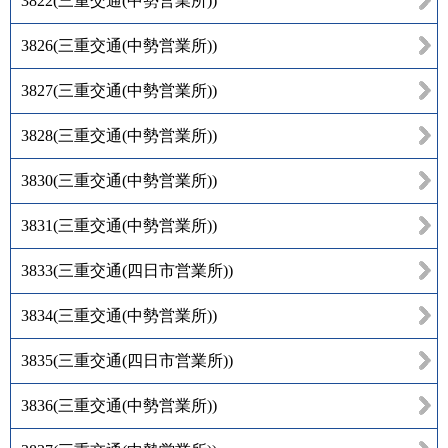
3822
(
三重交通(中勢営業所)
)
3826
(
三重交通(中勢営業所)
)
3827
(
三重交通(中勢営業所)
)
3828
(
三重交通(中勢営業所)
)
3830
(
三重交通(中勢営業所)
)
3831
(
三重交通(中勢営業所)
)
3833
(
三重交通(四日市営業所)
)
3834
(
三重交通(中勢営業所)
)
3835
(
三重交通(四日市営業所)
)
3836
(
三重交通(中勢営業所)
)