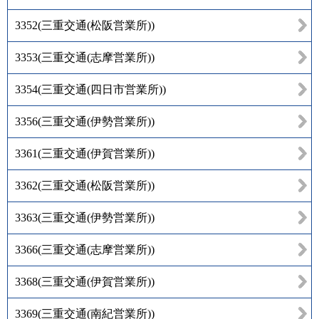
3352
(
三重交通(松阪営業所)
)
3353
(
三重交通(志摩営業所)
)
3354
(
三重交通(四日市営業所)
)
3356
(
三重交通(伊勢営業所)
)
3361
(
三重交通(伊賀営業所)
)
3362
(
三重交通(松阪営業所)
)
3363
(
三重交通(伊勢営業所)
)
3366
(
三重交通(志摩営業所)
)
3368
(
三重交通(伊賀営業所)
)
3369
(
三重交通(南紀営業所)
)