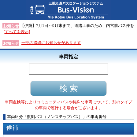
【伊勢】7月1日～9月末まで、道路工事のため、内宮前バス停を
お知らせ
[すべてを表示]
一部の路線にお知らせがあります
お知らせ
車両指定
車両点検等によりコミュニティバスや特殊な車両について、別のタイプ
の車両で運行する場合がございます。
車両区分
「
復刻バス（ノンステップバス）
」
の車両番号
候補