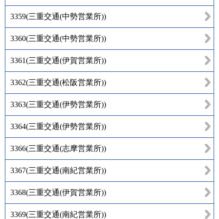
3359
(
三重交通(中勢営業所)
)
3360
(
三重交通(中勢営業所)
)
3361
(
三重交通(伊賀営業所)
)
3362
(
三重交通(松阪営業所)
)
3363
(
三重交通(伊勢営業所)
)
3364
(
三重交通(伊勢営業所)
)
3366
(
三重交通(志摩営業所)
)
3367
(
三重交通(南紀営業所)
)
3368
(
三重交通(伊賀営業所)
)
3369
(
三重交通(南紀営業所)
)