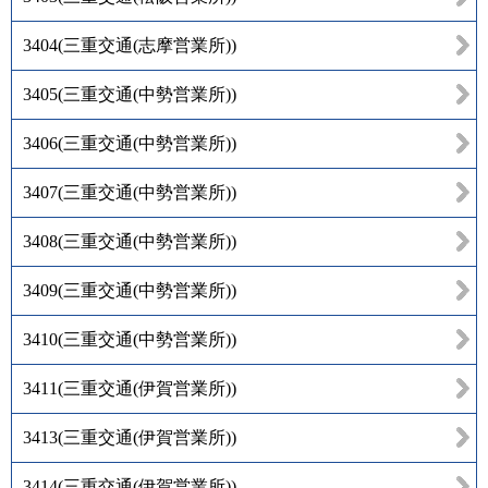
3404
(
三重交通(志摩営業所)
)
3405
(
三重交通(中勢営業所)
)
3406
(
三重交通(中勢営業所)
)
3407
(
三重交通(中勢営業所)
)
3408
(
三重交通(中勢営業所)
)
3409
(
三重交通(中勢営業所)
)
3410
(
三重交通(中勢営業所)
)
3411
(
三重交通(伊賀営業所)
)
3413
(
三重交通(伊賀営業所)
)
3414
(
三重交通(伊賀営業所)
)