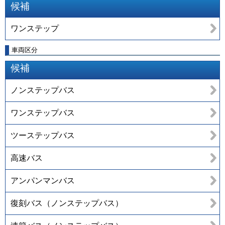
候補
ワンステップ
車両区分
候補
ノンステップバス
ワンステップバス
ツーステップバス
高速バス
アンパンマンバス
復刻バス（ノンステップバス）