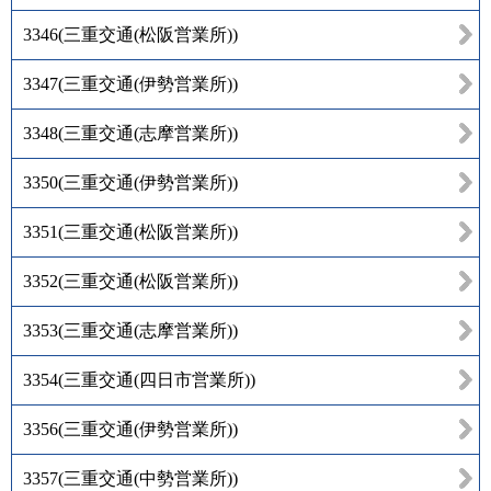
3346
(
三重交通(松阪営業所)
)
3347
(
三重交通(伊勢営業所)
)
3348
(
三重交通(志摩営業所)
)
3350
(
三重交通(伊勢営業所)
)
3351
(
三重交通(松阪営業所)
)
3352
(
三重交通(松阪営業所)
)
3353
(
三重交通(志摩営業所)
)
3354
(
三重交通(四日市営業所)
)
3356
(
三重交通(伊勢営業所)
)
3357
(
三重交通(中勢営業所)
)