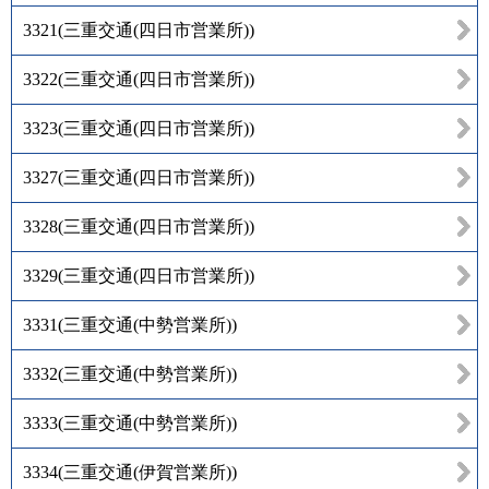
3321
(
三重交通(四日市営業所)
)
3322
(
三重交通(四日市営業所)
)
3323
(
三重交通(四日市営業所)
)
3327
(
三重交通(四日市営業所)
)
3328
(
三重交通(四日市営業所)
)
3329
(
三重交通(四日市営業所)
)
3331
(
三重交通(中勢営業所)
)
3332
(
三重交通(中勢営業所)
)
3333
(
三重交通(中勢営業所)
)
3334
(
三重交通(伊賀営業所)
)