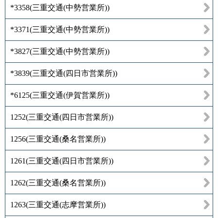
*3358
(
三重交通(中勢営業所)
)
*3371
(
三重交通(中勢営業所)
)
*3827
(
三重交通(中勢営業所)
)
*3839
(
三重交通(四日市営業所)
)
*6125
(
三重交通(伊賀営業所)
)
1252
(
三重交通(四日市営業所)
)
1256
(
三重交通(桑名営業所)
)
1261
(
三重交通(四日市営業所)
)
1262
(
三重交通(桑名営業所)
)
1263
(
三重交通(志摩営業所)
)