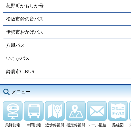
菰野町かもしか号
松阪市鈴の音バス
伊勢市おかげバス
八風バス
いこかバス
鈴鹿市C-BUS
メニュー
乗降指定
車両指定
近傍停留所
指定停留所
メール配信
路線図