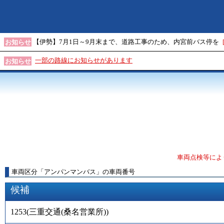
【伊勢】7月1日～9月末まで、道路工事のため、内宮前バス停を
お知らせ
一部の路線にお知らせがあります
お知らせ
車両点検等によ
車両区分
「
アンパンマンバス
」
の車両番号
候補
1253
(
三重交通(桑名営業所)
)