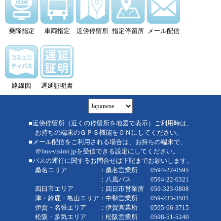
乗降指定
車両指定
近傍停留所
指定停留所
メール配信
路線図
遅延証明書
■近傍停留所（近くの停留所を地図で表示）ご利用時は、
お持ちの端末のＧＰＳ機能をＯＮにしてください。
■メール配信をご利用される場合は、お持ちの端末で、
＠bus-vision.jpを受信できる設定にしてください。
■バスの運行に関するお問合せは下記までお願いします。
桑名エリア ：桑名営業所 0594-22-0595
：八風バス 0594-22-6321
四日市エリア ：四日市営業所 059-323-0808
津・鈴鹿・亀山エリア：中勢営業所 059-233-3501
伊賀・名張エリア ：伊賀営業所 0595-66-3715
松阪・多気エリア ：松阪営業所 0598-51-5240